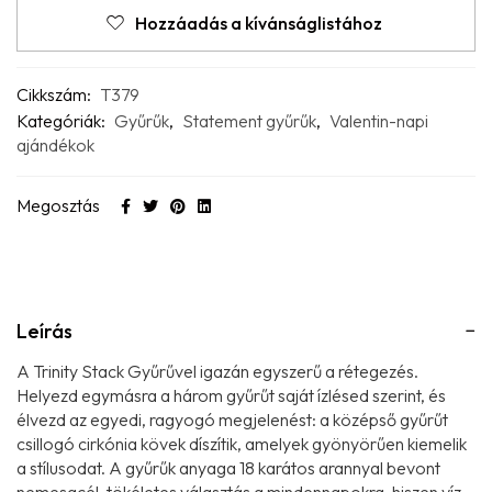
Hozzáadás a kívánságlistához
Cikkszám:
T379
Kategóriák:
Gyűrűk
,
Statement gyűrűk
,
Valentin-napi
ajándékok
Megosztás
Leírás
A Trinity Stack Gyűrűvel igazán egyszerű a rétegezés.
Helyezd egymásra a három gyűrűt saját ízlésed szerint, és
élvezd az egyedi, ragyogó megjelenést: a középső gyűrűt
csillogó cirkónia kövek díszítik, amelyek gyönyörűen kiemelik
a stílusodat. A gyűrűk anyaga 18 karátos arannyal bevont
nemesacél, tökéletes választás a mindennapokra, hiszen víz-