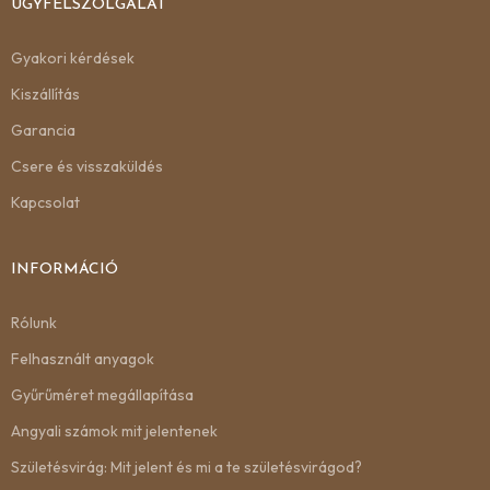
ÜGYFÉLSZOLGÁLAT
Gyakori kérdések
Kiszállítás
Garancia
Csere és visszaküldés
Kapcsolat
INFORMÁCIÓ
Rólunk
Felhasznált anyagok
Gyűrűméret megállapítása
Angyali számok mit jelentenek
Születésvirág: Mit jelent és mi a te születésvirágod?