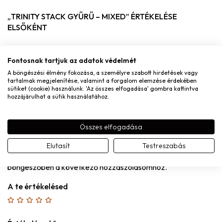
„TRINITY STACK GYŰRŰ – MIXED” ÉRTÉKELÉSE
ELSŐKÉNT
Név
*
Fontosnak tartjuk az adatok védelmét
A böngészési élmény fokozása, a személyre szabott hirdetések vagy
tartalmak megjelenítése, valamint a forgalom elemzése érdekében
sütiket (cookie) használunk. 'Az összes elfogadása' gombra kattintva
E-mail
*
hozzájárulhat a sütik használatához.
Összes elfogadása
Elutasít
Testreszabás
A nevem, e-mail címem, és weboldalcímem mentése a
böngészőben a következő hozzászólásomhoz.
A te értékelésed