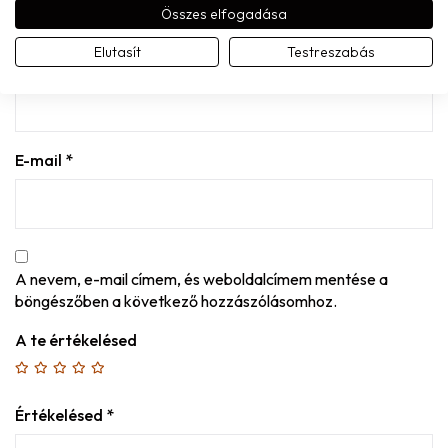
Összes elfogadása
MONDD EL A VÉLEMÉNYED
Elutasít
Testreszabás
Név
*
E-mail
*
A nevem, e-mail címem, és weboldalcímem mentése a
böngészőben a következő hozzászólásomhoz.
A te értékelésed
Értékelésed
*