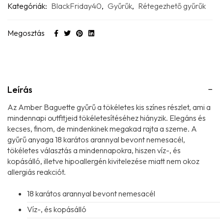
Kategóriák:
BlackFriday40
,
Gyűrűk
,
Rétegezhető gyűrűk
Megosztás
Leírás
Az Amber Baguette gyűrű a tökéletes kis színes részlet, ami a
mindennapi outfitjeid tökéletesítéséhez hiányzik. Elegáns és
kecses, finom, de mindenkinek megakad rajta a szeme. A
gyűrű anyaga 18 karátos arannyal bevont nemesacél,
tökéletes választás a mindennapokra, hiszen víz-, és
kopásálló, illetve hipoallergén kivitelezése miatt nem okoz
allergiás reakciót.
18 karátos arannyal bevont nemesacél
Víz-, és kopásálló