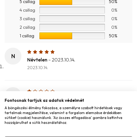
5 csillag
50%
4 csillag
0%
3 csillag
0%
2 csillag
0%
1 csillag
50%
N
Névtelen
–
2023.10.14.
2023.10.14.
K
Kira Gombás
–
2025.03.12.
Fontosnak tartjuk az adatok védelmét
2025.03.12.
A böngészési élmény fokozása, a személyre szabott hirdetések vagy
tartalmak megjelenítése, valamint a forgalom elemzése érdekében
sütiket (cookie) használunk. 'Az összes elfogadása' gombra kattintva
Fülbevalót kaptam gyűrűt sajnos nem
hozzájárulhat a sütik használatához.