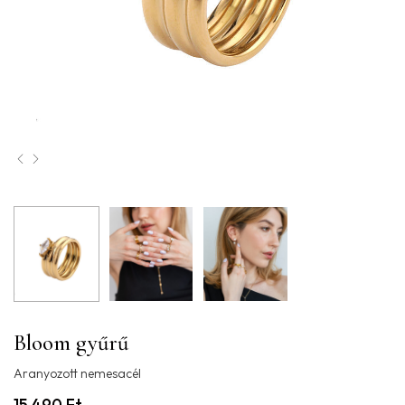
Bloom gyűrű
Aranyozott nemesacél
15.490
Ft