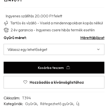
Ingyenes szállítás 20.000 Ft felett
Tartós és vízálló - Viseld a mindennapokban kopás nélkül
2 év garancia - Ingyenes csere hibás termék esetén
Gyűrű méret:
Mérettáblázat
Kosárba teszem
Hozzáadás a kívánságlistához
Cikkszám:
T394
Kategóriák:
Gyűrűk
,
Rétegezhető gyűrűk
,
Új