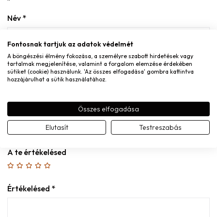
Név
*
Fontosnak tartjuk az adatok védelmét
A böngészési élmény fokozása, a személyre szabott hirdetések vagy
tartalmak megjelenítése, valamint a forgalom elemzése érdekében
E-mail
*
sütiket (cookie) használunk. 'Az összes elfogadása' gombra kattintva
hozzájárulhat a sütik használatához.
Összes elfogadása
A nevem, e-mail címem, és weboldalcímem mentése a
Elutasít
Testreszabás
böngészőben a következő hozzászólásomhoz.
A te értékelésed
Értékelésed
*