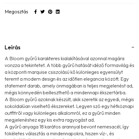
Megosztás
Leírás
A Bloom gyűrű karakteres kialakításával azonnal magára
vonzza a tekintetet. A több gyűrű hatását idéző formavilág és
a központi marquise csiszolású kő különleges egyensúlyt
teremt a modern design és az időtlen elegancia között. Egy
statement darab, amely önmagában is teljes megjelenést ad,
mégis könnyedén beilleszthető a mindennapi ékszertárba.
A Bloom gyűrű azoknak készült, akik szeretik az egyedi, mégis
sokoldalúan viselhető ékszereket. Legyen szó egy hétköznapi
outfitről vagy különleges alkalomról, ez a gyűrű minden
megjelenéshez egy kis extra ragyogást ad.
A gyűrű anyaga 18 karátos arannyal bevont nemesacél, így
tökéletes választás a mindennapokra, hiszen víz-, és