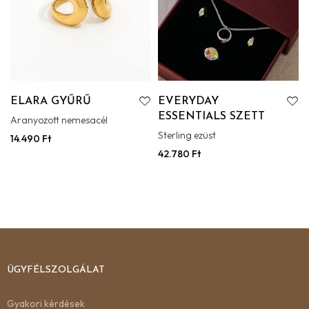
ELARA GYŰRŰ
EVERYDAY
ESSENTIALS SZETT
Aranyozott nemesacél
Sterling ezüst
14.490
Ft
42.780
Ft
ÜGYFÉLSZOLGÁLAT
Gyakori kérdések