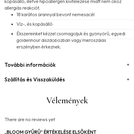
kopásálló, illetve hipoallergén kivitelezése miatt nem okoz
allergiás reakciót.
18 karátos arannyal bevont nemesacél
Víz-, és kopásálló
Ékszereinket kézzel csomagoljuk és gyönyörű, egyedi
goldenhour díszdobozban vagy mikroszálas
erszényben érkeznek.
További információk
Szállítás és Visszaküldés
Vélemények
There are no reviews yet
„BLOOM GYŰRŰ” ÉRTÉKELÉSE ELSŐKÉNT