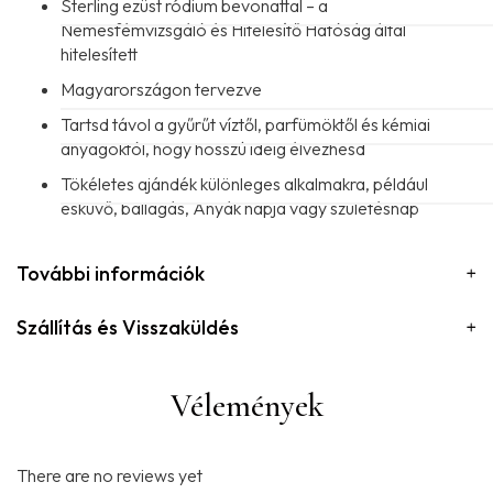
Sterling ezüst ródium bevonattal – a
Nemesfémvizsgáló és Hitelesítő Hatóság által
hitelesített
Magyarországon tervezve
Tartsd távol a gyűrűt víztől, parfümöktől és kémiai
anyagoktól, hogy hosszú ideig élvezhesd
Tökéletes ajándék különleges alkalmakra, például
esküvő, ballagás, Anyák napja vagy születésnap
További információk
Szállítás és Visszaküldés
Vélemények
There are no reviews yet