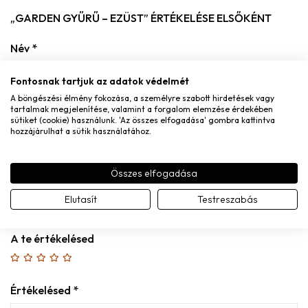
„GARDEN GYŰRŰ – EZÜST” ÉRTÉKELÉSE ELSŐKÉNT
Név
*
Fontosnak tartjuk az adatok védelmét
A böngészési élmény fokozása, a személyre szabott hirdetések vagy
tartalmak megjelenítése, valamint a forgalom elemzése érdekében
E-mail
*
sütiket (cookie) használunk. 'Az összes elfogadása' gombra kattintva
hozzájárulhat a sütik használatához.
Összes elfogadása
A nevem, e-mail címem, és weboldalcímem mentése a
Elutasít
Testreszabás
böngészőben a következő hozzászólásomhoz.
A te értékelésed
Értékelésed
*