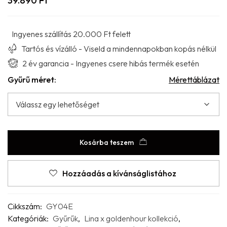
39.890
Ft
Ingyenes szállítás 20.000 Ft felett
Tartós és vízálló - Viseld a mindennapokban kopás nélkül
2 év garancia - Ingyenes csere hibás termék esetén
Gyűrű méret:
Mérettáblázat
Kosárba teszem
Hozzáadás a kívánságlistához
Cikkszám:
GY04E
Kategóriák:
Gyűrűk
,
Lina x goldenhour kollekció
,