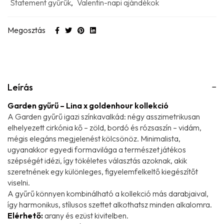
Statement gyűrűk
,
Valentin-napi ajándékok
Megosztás
Leírás
Garden gyűrű – Lina x goldenhour kollekció
A Garden gyűrű igazi színkavalkád: négy asszimetrikusan
elhelyezett cirkónia kő – zöld, bordó és rózsaszín – vidám,
mégis elegáns megjelenést kölcsönöz. Minimalista,
ugyanakkor egyedi formavilága a természet játékos
szépségét idézi, így tökéletes választás azoknak, akik
szeretnének egy különleges, figyelemfelkeltő kiegészítőt
viselni.
A gyűrű könnyen kombinálható a kollekció más darabjaival,
így harmonikus, stílusos szettet alkothatsz minden alkalomra.
Elérhető:
arany és ezüst kivitelben.