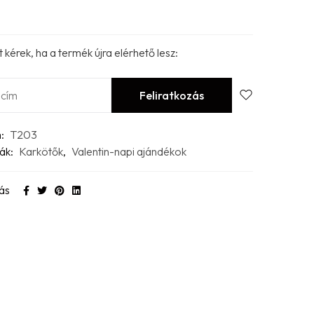
t kérek, ha a termék újra elérhető lesz:
m:
T203
ák:
Karkötők
,
Valentin-napi ajándékok
ás