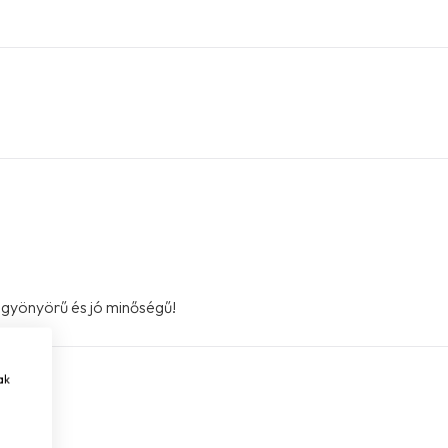
n gyönyörű és jó minőségű!
ak