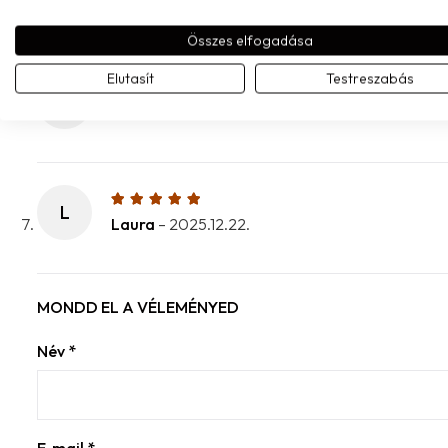
Már visszatérő vásárló vagyok, minőségi és gyönyörű szép 
Összes elfogadása
Elutasít
Testreszabás
N
Névtelen
–
2025.01.18.
L
Laura
–
2025.12.22.
MONDD EL A VÉLEMÉNYED
Név
*
E-mail
*