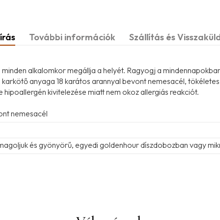
írás
További információk
Szállítás és Visszakül
mi minden alkalomkor megállja a helyét. Ragyogj a mindennapokban 
 A karkötő anyaga 18 karátos arannyal bevont nemesacél, tökélete
tve hipoallergén kivitelezése miatt nem okoz allergiás reakciót.
vont nemesacél
omagoljuk és gyönyörű, egyedi goldenhour díszdobozban vagy mik