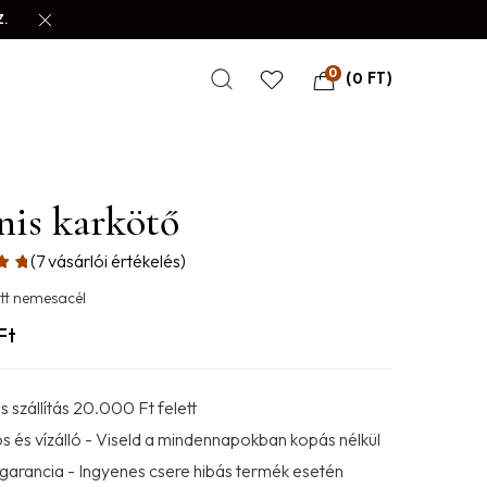
.
0
(
0
FT
)
nis karkötő
(
7
vásárlói értékelés)
tt nemesacél
Ft
 szállítás 20.000 Ft felett
s és vízálló - Viseld a mindennapokban kopás nélkül
 garancia - Ingyenes csere hibás termék esetén