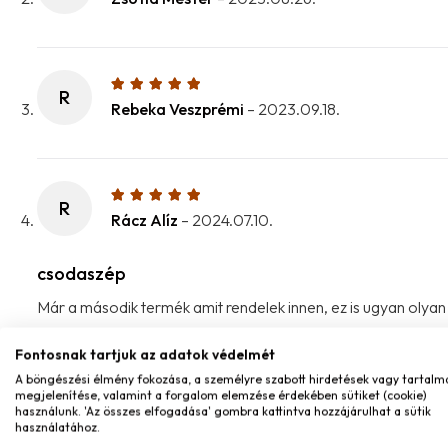
R
Rebeka Veszprémi
–
2023.09.18.
R
Rácz Alíz
–
2024.07.10.
csodaszép
Már a második termék amit rendelek innen, ez is ugyan olya
Fontosnak tartjuk az adatok védelmét
A böngészési élmény fokozása, a személyre szabott hirdetések vagy tartalm
A
megjelenítése, valamint a forgalom elemzése érdekében sütiket (cookie)
Alíz Rácz
–
2024.07.15.
használunk. 'Az összes elfogadása' gombra kattintva hozzájárulhat a sütik
használatához.