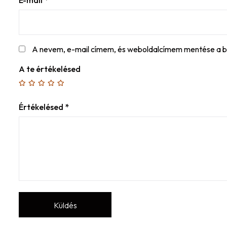
A nevem, e-mail címem, és weboldalcímem mentése a 
A te értékelésed
Értékelésed
*