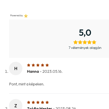
Powered by
5,0
7 vélemények alapján
H
Hanna
–
2023.05.16.
Pont, mint a képeken.
Z
Zsófia Mester
–
2023.08.26.