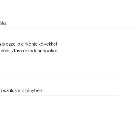
dés
is ezzel a cirkónia kövekkel
s választás a mindennapokra,
roszálas erszényben