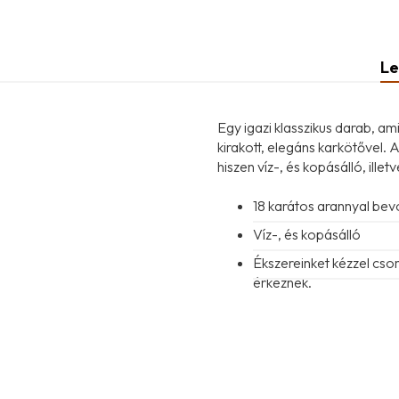
Le
Egy igazi klasszikus darab, a
kirakott, elegáns karkötővel.
hiszen víz-, és kopásálló, ille
18 karátos arannyal be
Víz-, és kopásálló
Ékszereinket kézzel cs
érkeznek.