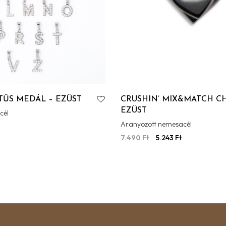
ŰS MEDÁL – EZÜST
CRUSHIN’ MIX&MATCH C
EZÜST
cél
Aranyozott nemesacél
7.490
Ft
5.243
Ft