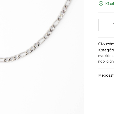
Készl
Cikkszá
Kategóri
nyaklánc
napi ajá
Megoszt