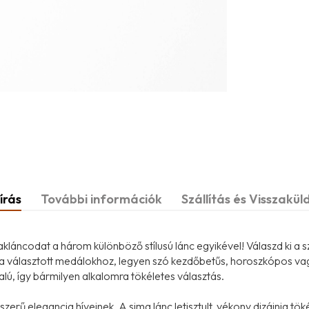
írás
További információk
Szállítás és Visszakül
láncodat a három különböző stílusú lánc egyikével! Válaszd ki a
n a választott medálokhoz, legyen szó kezdőbetűs, horoszkópos va
alú, így bármilyen alkalomra tökéletes választás.
szerű elegancia híveinek. A sima lánc letisztult, vékony dizájnja tö