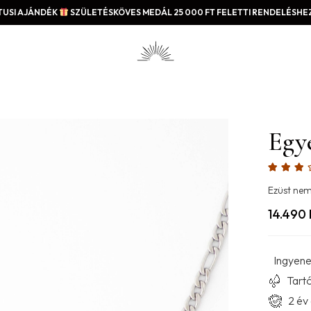
USI AJÁNDÉK
SZÜLETÉSKÖVES MEDÁL 25 000 FT FELETTI RENDELÉSHEZ
Egye
Ezüst nem
14.490
Ingyenes
Tartó
2 év