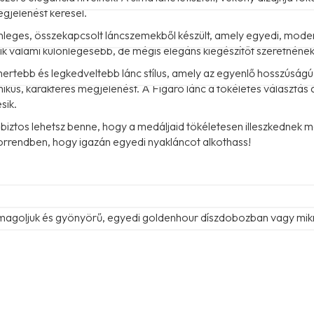
egjelenést keresel.
nleges, összekapcsolt láncszemekből készült, amely egyedi, modern
kik valami különlegesebb, de mégis elegáns kiegészítőt szeretnének
mertebb és legkedveltebb lánc stílus, amely az egyenlő hosszúság
kus, karakteres megjelenést. A Figaro lánc a tökéletes választás a
sik.
, biztos lehetsz benne, hogy a medáljaid tökéletesen illeszkednek 
 sorrendben, hogy igazán egyedi nyakláncot alkothass!
omagoljuk és gyönyörű, egyedi goldenhour díszdobozban vagy mik