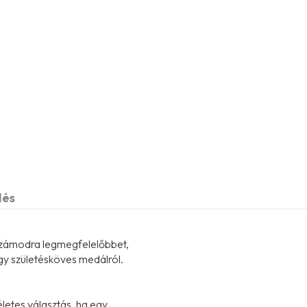
dés
 számodra legmegfelelőbbet,
gy születésköves medálról.
kéletes választás, ha egy