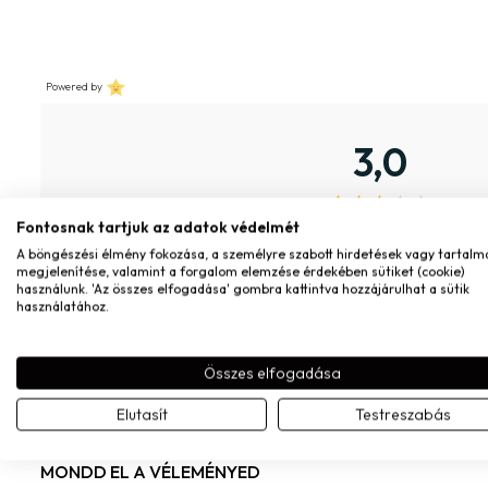
Powered by
3,0
Fontosnak tartjuk az adatok védelmét
1 vélemény alapján
A böngészési élmény fokozása, a személyre szabott hirdetések vagy tartalm
megjelenítése, valamint a forgalom elemzése érdekében sütiket (cookie)
használunk. 'Az összes elfogadása' gombra kattintva hozzájárulhat a sütik
használatához.
E
Eszter Jánvári
–
2025.07.12.
Összes elfogadása
Azt hittem hosszabb a lánc
Elutasít
Testreszabás
MONDD EL A VÉLEMÉNYED