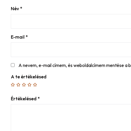
Név
*
E-mail
*
A nevem, e-mail címem, és weboldalcímem mentése a 
A te értékelésed
Értékelésed
*