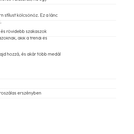
 stílust kölcsönöz. Ez a lánc
.
ú és rövidebb szakaszok
zoknak, akik a trendi és
majd hozzá, és akár több medál
roszálas erszényben