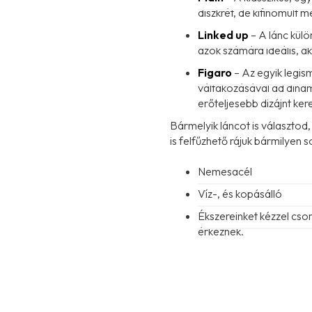
diszkrét, de kifinomult m
Linked up
– A lánc külö
azok számára ideális, a
Figaro
– Az egyik legis
váltakozásával ad dinami
erőteljesebb dizájnt kere
Bármelyik láncot is választod
is felfűzhető rájuk bármilyen
Nemesacél
Víz-, és kopásálló
Ékszereinket kézzel cs
érkeznek.