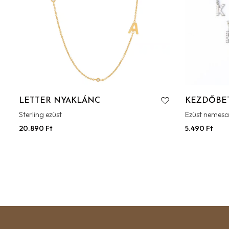
LETTER NYAKLÁNC
KEZDŐBET
Sterling ezüst
Ezüst nemesa
20.890
Ft
5.490
Ft