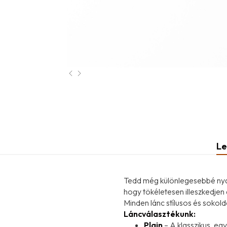
Le
Tedd még különlegesebbé nyak
hogy tökéletesen illeszkedje
Minden lánc stílusos és sokold
Láncválasztékunk:
Plain
– A klasszikus, egy