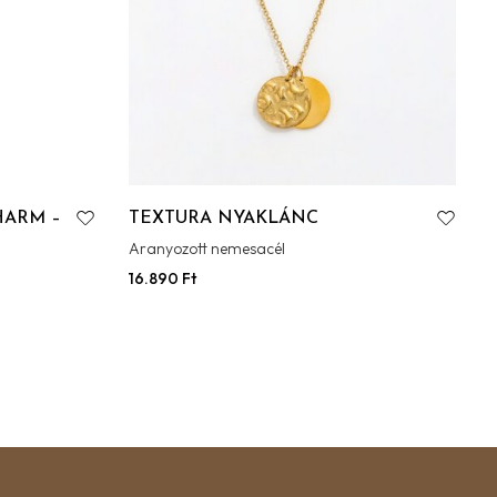
HARM –
TEXTURA NYAKLÁNC
Aranyozott nemesacél
S
16.890
Ft