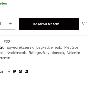
eten
Kosárba teszem
m:
E22
ák:
Egyedi ékszerek
,
Legkedveltebb
,
Medálos
ok
,
Nyakláncok
,
Rétegező nyakláncok
,
Valentin-
ndékok
ás