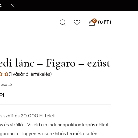
.
0
(
0
FT
)
di lánc – Figaro – ezüst
(
1
vásárlói értékelés)
esacél
Ft
 szállítás 20.000 Ft felett
s és vízálló - Viseld a mindennapokban kopás nélkül
 garancia - Ingyenes csere hibás termék esetén