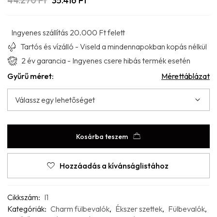
44.270
Ft
35.416
Ft
Ingyenes szállítás 20.000 Ft felett
Tartós és vízálló - Viseld a mindennapokban kopás nélkül
2 év garancia - Ingyenes csere hibás termék esetén
Gyűrű méret:
Mérettáblázat
Kosárba teszem
Hozzáadás a kívánságlistához
Cikkszám:
I1
Kategóriák:
Charm fülbevalók
,
Ékszer szettek
,
Fülbevalók
,