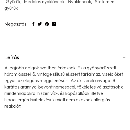
Gyűrűk
,
Medálos nyakláncok
,
Nyakláncok
,
Statement
gyűrűk
Megosztás
Leírás
A legjobb dolgok szettben érkeznek! Ez a gyönyörű szett
három összeillő, vintage stílusú ékszert tartalmaz, viseld őket
együtt az elegáns megjelenésért.
Az ékszerek anyaga 18
karátos arannyal bevont nemesacél, tökéletes választások a
mindennapokra, hiszen víz-, és kopásállóak, illetve
hipoallergén kivitelezésük miatt nem okoznak allergiás
reakciót.