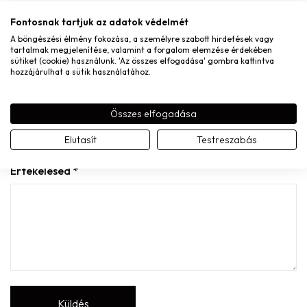
Fontosnak tartjuk az adatok védelmét
A böngészési élmény fokozása, a személyre szabott hirdetések vagy
tartalmak megjelenítése, valamint a forgalom elemzése érdekében
sütiket (cookie) használunk. 'Az összes elfogadása' gombra kattintva
hozzájárulhat a sütik használatához.
A nevem, e-mail címem, és weboldalcímem mentése a
böngészőben a következő hozzászólásomhoz.
Összes elfogadása
A te értékelésed
Elutasít
Testreszabás
Értékelésed
*