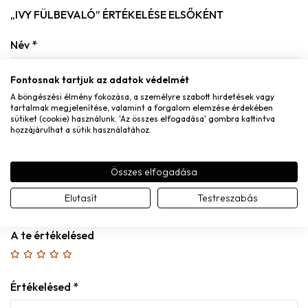
„IVY FÜLBEVALÓ” ÉRTÉKELÉSE ELSŐKÉNT
Név
*
Fontosnak tartjuk az adatok védelmét
A böngészési élmény fokozása, a személyre szabott hirdetések vagy
tartalmak megjelenítése, valamint a forgalom elemzése érdekében
E-mail
*
sütiket (cookie) használunk. 'Az összes elfogadása' gombra kattintva
hozzájárulhat a sütik használatához.
Összes elfogadása
A nevem, e-mail címem, és weboldalcímem mentése a
Elutasít
Testreszabás
böngészőben a következő hozzászólásomhoz.
A te értékelésed
Értékelésed
*