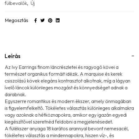
fülbevalók
,
Új
Megosztás
Leírás
Az Ivy Earrings finom láncrészletei és ragyogó kövei a
természet organikus formáit idézik. A marquise és kerek
csiszolású kövek elegáns kontrasztot alkotnak, míg a lágyan
ívelő láncok különleges mozgást és könnyedséget adnak a
darabnak.
Egyszerre romantikus és modern ékszer, amely önmagában
is figyelemfelkeltő. Tökéletes választás különleges alkalmakra
vagy azoknak a hétköznapokra, amikor egy igazán egyedi
kiegészítővel szeretnéd feldobni a megjelenésedet.
A fülékszer anyaga 18 karátos arannyal bevont nemesacél,
tökéletes választás a mindennapokra, hiszen víz-, és