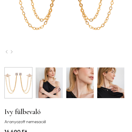
Ivy fülbevaló
Aranyozott nemesacél
14.490
Ft