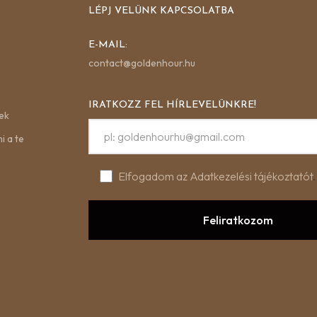
LÉPJ VELÜNK KAPCSOLATBA
E-MAIL:
contact@goldenhour.hu
IRATKOZZ FEL HÍRLEVELÜNKRE!
ek
i a te
Elfogadom az Adatkezelési tájékoztatót
.