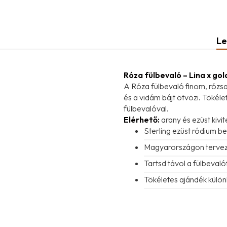
Le
Róza fülbevaló – Lina x go
A Róza fülbevaló finom, rózsa
és a vidám bájt ötvözi. Tökéle
fülbevalóval.
Elérhető:
arany és ezüst kivit
Sterling ezüst ródium be
Magyarországon terve
Tartsd távol a fülbevaló
Tökéletes ajándék külön