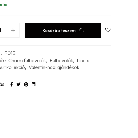
eten
Kosárba teszem
m:
F01E
ák:
Charm fülbevalók
,
Fülbevalók
,
Lina x
ur kollekció
,
Valentin-napi ajándékok
ás