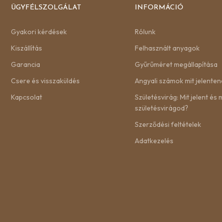
ÜGYFÉLSZOLGÁLAT
INFORMÁCIÓ
Gyakori kérdések
Rólunk
Kiszállítás
Felhasznált anyagok
Garancia
Gyűrűméret megállapítása
Csere és visszaküldés
Angyali számok mit jelenten
Kapcsolat
Születésvirág: Mit jelent és m
születésvirágod?
Szerződési feltételek
Adatkezelés