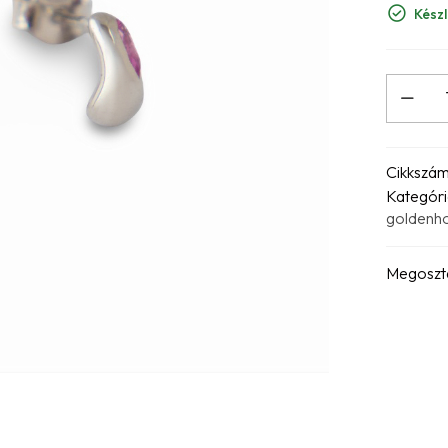
Készl
Cikkszá
Kategóri
goldenho
Megoszt