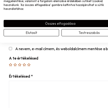
megjelenítése, valamint a forgalom elemzése érdekében sütiket (cookie)
Név
*
használunk. 'Az összes elfogadása' gombra kattintva hozzájárulhat a sütik
használatához.
Összes elfogadása
E-mail
*
Elutasít
Testreszabás
A nevem, e-mail címem, és weboldalcímem mentése a 
A te értékelésed
Értékelésed
*