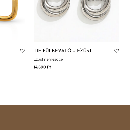
TIE FÜLBEVALÓ – EZÜST
Ezüst nemesacél
S
14.890
Ft