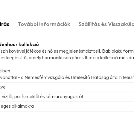
írás
További információk
Szállítás és Visszakül
ldenhour kollekció
szín kövével játékos és nőies megjelenést biztosít. Bab alakú form
tes kiegészítő, amely harmonikusan párosítható a kollekció más dar
elben.
vonattal – a Nemesfémvizsgáló és Hitelesítő Hatóság által hitelesí
zve
t víztől, parfümektől és kémiai anyagoktól
leges alkalmakra