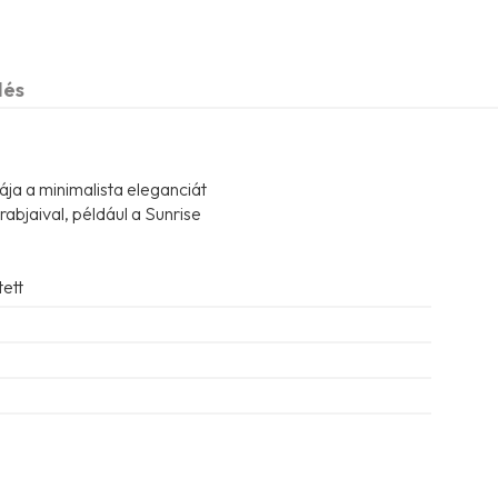
dés
ája a minimalista eleganciát
abjaival, például a Sunrise
tett