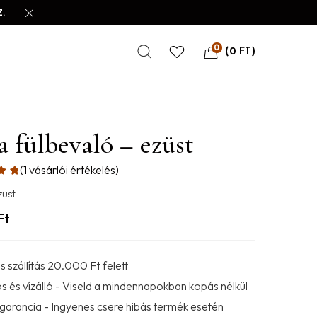
.
0
(
0
FT
)
 fülbevaló – ezüst
(
1
vásárlói értékelés)
züst
Ft
 szállítás 20.000 Ft felett
s és vízálló - Viseld a mindennapokban kopás nélkül
 garancia - Ingyenes csere hibás termék esetén