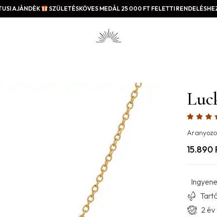
USI AJÁNDÉK
SZÜLETÉSKÖVES MEDÁL 25 000 FT FELETTI RENDELÉSHEZ
Luc
Aranyozo
15.890
Ingyenes
Tartó
2 év