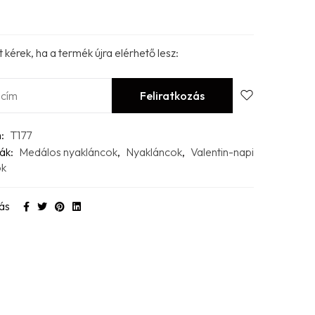
t kérek, ha a termék újra elérhető lesz:
m:
T177
ák:
Medálos nyakláncok
,
Nyakláncok
,
Valentin-napi
ok
ás