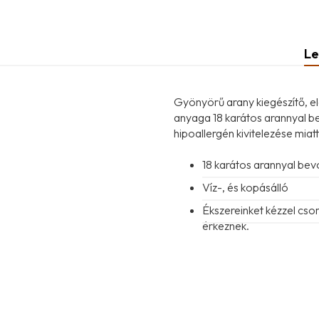
Le
Gyönyörű arany kiegészítő, e
anyaga 18 karátos arannyal be
hipoallergén kivitelezése miat
18 karátos arannyal be
Víz-, és kopásálló
Ékszereinket kézzel cs
érkeznek.