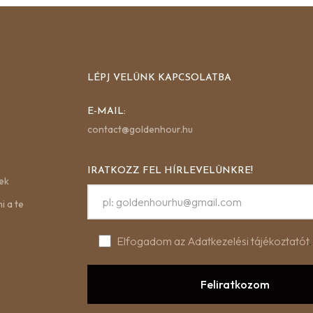
LÉPJ VELÜNK KAPCSOLATBA
E-MAIL:
contact@goldenhour.hu
IRATKOZZ FEL HÍRLEVELÜNKRE!
ek
i a te
Elfogadom az Adatkezelési tájékoztatót
.