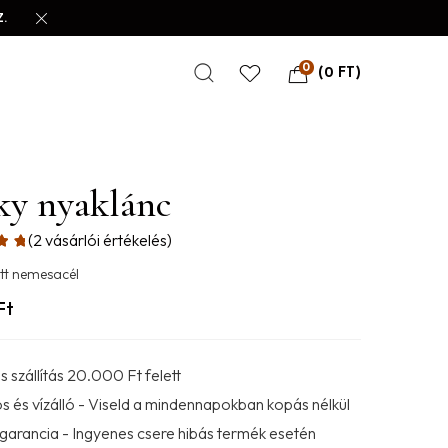
.
0
(
0
FT
)
ky nyaklánc
(
2
vásárlói értékelés)
tt nemesacél
Ft
 szállítás 20.000 Ft felett
s és vízálló - Viseld a mindennapokban kopás nélkül
 garancia - Ingyenes csere hibás termék esetén