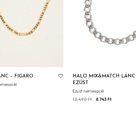
ÁNC – FIGARO
HALO MIX&MATCH LÁNC
EZÜST
emesacél
Ezüst nemesacél
12.490
Ft
8.743
Ft