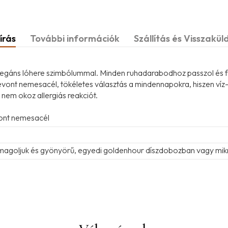
írás
További információk
Szállítás és Visszakül
legáns lóhere szimbólummal. Minden ruhadarabodhoz passzol és f
vont nemesacél, tökéletes választás a mindennapokra, hiszen víz-, 
t nem okoz allergiás reakciót.
vont nemesacél
omagoljuk és gyönyörű, egyedi goldenhour díszdobozban vagy mik