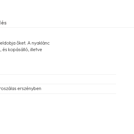
dés
eldobja őket. A nyaklánc
és kopásálló, illetve
roszálas erszényben