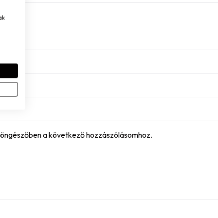
ak
böngészőben a következő hozzászólásomhoz.