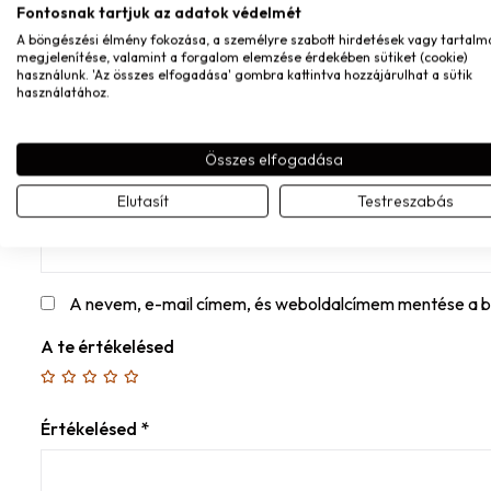
Fontosnak tartjuk az adatok védelmét
A böngészési élmény fokozása, a személyre szabott hirdetések vagy tartalm
MONDD EL A VÉLEMÉNYED
megjelenítése, valamint a forgalom elemzése érdekében sütiket (cookie)
használunk. 'Az összes elfogadása' gombra kattintva hozzájárulhat a sütik
Név
*
használatához.
Összes elfogadása
E-mail
*
Elutasít
Testreszabás
A nevem, e-mail címem, és weboldalcímem mentése a 
A te értékelésed
Értékelésed
*