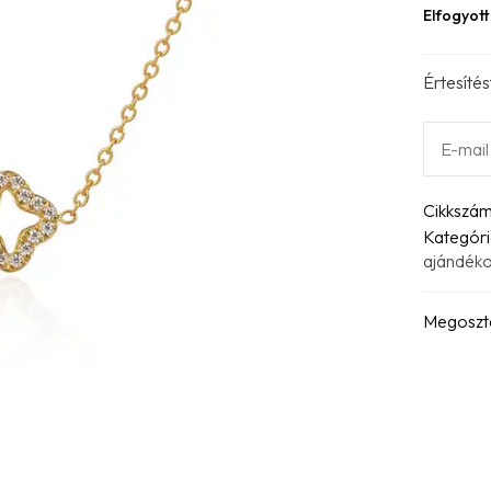
Elfogyott
Értesítés
Cikkszá
Kategóri
ajándék
Megoszt