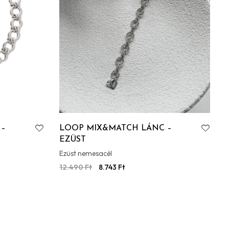
 –
LOOP MIX&MATCH LÁNC –
EZÜST
Ezüst nemesacél
12.490
Ft
8.743
Ft