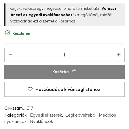
Kérjük, válassz egy megvásárolható terméket a(z)
Válassz
láncot az egyedi nyakláncodhoz!
kategóriából, mielőtt
hozzáadnád ezt a szettet a kosárhoz
Készleten
Kosárba
Hozzáadás a kívánságlistához
Cikkszám:
E17
Kategóriák:
Egyedi ékszerek
,
Legkedveltebb
,
Medálos
nyakláncok
,
Nyakláncok