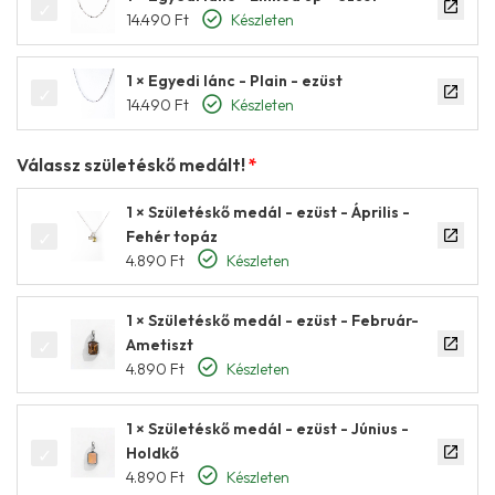
14.490
Ft
Készleten
1 × Egyedi lánc - Plain - ezüst
14.490
Ft
Készleten
Válassz születéskő medált!
1 × Születéskő medál - ezüst - Április -
Fehér topáz
4.890
Ft
Készleten
1 × Születéskő medál - ezüst - Február-
Ametiszt
4.890
Ft
Készleten
1 × Születéskő medál - ezüst - Június -
Holdkő
4.890
Ft
Készleten