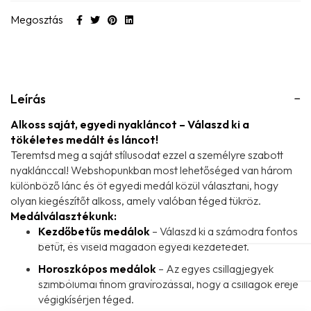
Megosztás
Leírás
Alkoss saját, egyedi nyakláncot – Válaszd ki a
tökéletes medált és láncot!
Teremtsd meg a saját stílusodat ezzel a személyre szabott
nyaklánccal! Webshopunkban most lehetőséged van három
különböző lánc és öt egyedi medál közül választani, hogy
olyan kiegészítőt alkoss, amely valóban téged tükröz.
Medálválasztékunk:
Kezdőbetűs medálok
– Válaszd ki a számodra fontos
betűt, és viseld magadon egyedi kezdetedet.
Horoszkópos medálok
– Az egyes csillagjegyek
szimbólumai finom gravírozással, hogy a csillagok ereje
végigkísérjen téged.