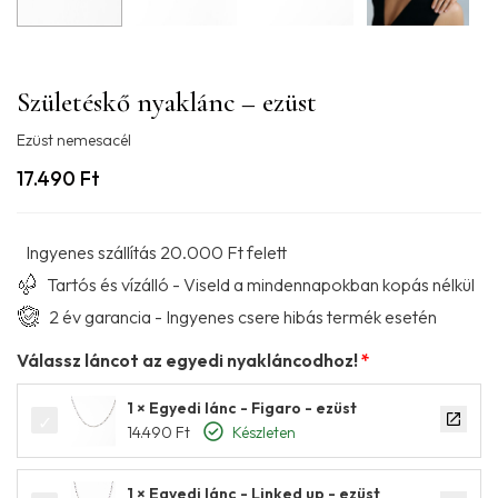
Születéskő nyaklánc – ezüst
Ezüst nemesacél
17.490
Ft
Ingyenes szállítás 20.000 Ft felett
Tartós és vízálló - Viseld a mindennapokban kopás nélkül
2 év garancia - Ingyenes csere hibás termék esetén
Válassz láncot az egyedi nyakláncodhoz!
1 × Egyedi lánc - Figaro - ezüst
14.490
Ft
Készleten
1 × Egyedi lánc - Linked up - ezüst