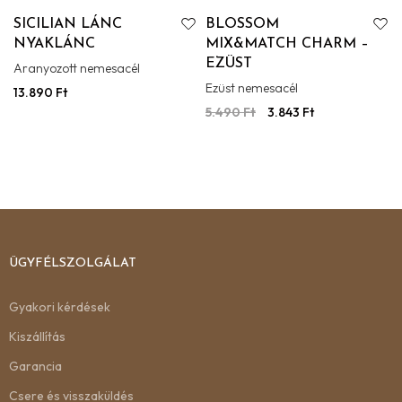
SICILIAN LÁNC
BLOSSOM
NYAKLÁNC
MIX&MATCH CHARM –
EZÜST
Aranyozott nemesacél
Ezüst nemesacél
13.890
Ft
5.490
Ft
3.843
Ft
ÜGYFÉLSZOLGÁLAT
Gyakori kérdések
Kiszállítás
Garancia
Csere és visszaküldés