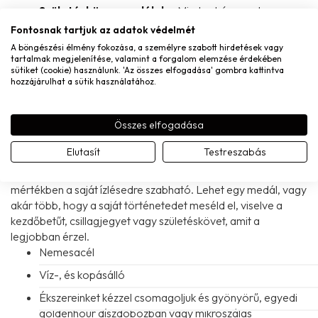
Születésköves medálok
– Minden hónapnak megvan
a saját köve, így egy születésnapi ajándék még
Fontosnak tartjuk az adatok védelmét
személyesebbé válik.
A böngészési élmény fokozása, a személyre szabott hirdetések vagy
tartalmak megjelenítése, valamint a forgalom elemzése érdekében
Láncok
: A három különböző lánc lehetősége segítségével
sütiket (cookie) használunk. 'Az összes elfogadása' gombra kattintva
könnyedén illesztheted az ékszert a saját stílusodhoz. Válassz
hozzájárulhat a sütik használatához.
finom, vékony láncot a letisztult megjelenéshez, vagy egy
erősebb, domináns láncot, hogy igazán kiemelkedő legyen a
Összes elfogadása
nyaklánc.
Kombináld a medálokat tetszésed szerint!
Elutasít
Testreszabás
A legjobb rész, hogy a választott medálokat bármilyen
sorrendben fel tudod fűzni a láncra, így az ékszer teljes
mértékben a saját ízlésedre szabható. Lehet egy medál, vagy
akár több, hogy a saját történetedet meséld el, viselve a
kezdőbetűt, csillagjegyet vagy születéskövet, amit a
legjobban érzel.
Nemesacél
Víz-, és kopásálló
Ékszereinket kézzel csomagoljuk és gyönyörű, egyedi
goldenhour díszdobozban vagy mikroszálas