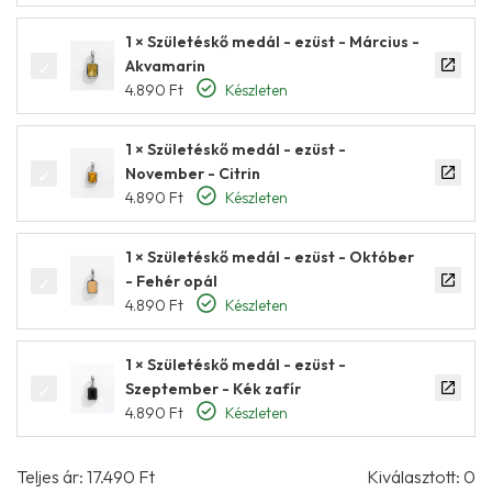
1 × Születéskő medál - ezüst - Március -
Akvamarin
4.890
Ft
Készleten
1 × Születéskő medál - ezüst -
November - Citrin
4.890
Ft
Készleten
1 × Születéskő medál - ezüst - Október
- Fehér opál
4.890
Ft
Készleten
1 × Születéskő medál - ezüst -
Szeptember - Kék zafír
4.890
Ft
Készleten
Teljes ár:
17.490
Ft
Kiválasztott:
0