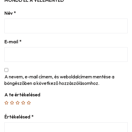
MONDD EL A VÉLEMÉNYED
Név
*
E-mail
*
A nevem, e-mail címem, és weboldalcímem mentése a
böngészőben a következő hozzászólásomhoz.
A te értékelésed
Értékelésed
*