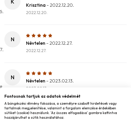
K
Krisztina
–
2022.12.20.
2022.12.20.
N
Névtelen
–
2022.12.27.
2022.12.27.
N
Névtelen
–
2023.02.13.
2023.02.13.
Fontosnak tartjuk az adatok védelmét
A böngészési élmény fokozása, a személyre szabott hirdetések vagy
tartalmak megjelenítése, valamint a forgalom elemzése érdekében
sütiket (cookie) használunk. 'Az összes elfogadása' gombra kattintva
B
hozzájárulhat a sütik használatához.
Bernadett
–
2023.04.12.
2023.04.12.