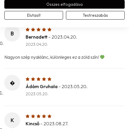
Összes elfogadása
Nagyon szép nyaklánc!
Különleges ez a zöld szín!
Elutasít
Testreszabás
B
Bernadett
–
2023.04.20.
2023.04.20.
Nagyon szép nyaklánc, különleges ez a zöld szín!
�
Ádám Gruhala
–
2023.05.20.
2023.05.20.
K
Kincső
–
2023.08.27.