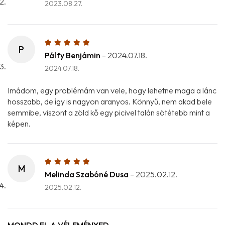
2023.08.27.
P
Pálfy Benjámin
–
2024.07.18.
2024.07.18.
Imádom, egy problémám van vele, hogy lehetne maga a lánc
hosszabb, de így is nagyon aranyos. Könnyű, nem akad bele
semmibe, viszont a zöld kő egy picivel talán sötétebb mint a
képen.
M
Melinda Szabóné Dusa
–
2025.02.12.
2025.02.12.