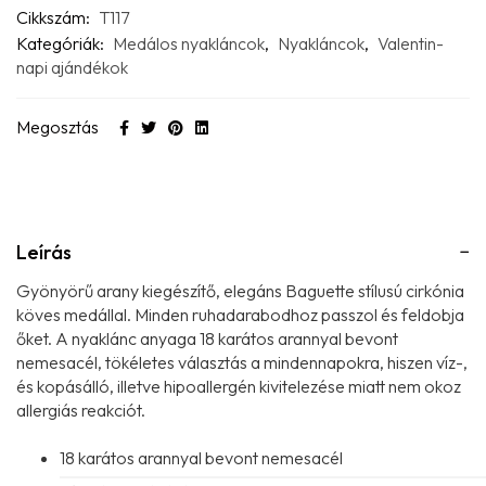
Cikkszám:
T117
Kategóriák:
Medálos nyakláncok
,
Nyakláncok
,
Valentin-
napi ajándékok
Megosztás
Leírás
Gyönyörű arany kiegészítő, elegáns Baguette stílusú cirkónia
köves medállal. Minden ruhadarabodhoz passzol és feldobja
őket. A nyaklánc anyaga 18 karátos arannyal bevont
nemesacél, tökéletes választás a mindennapokra, hiszen víz-,
és kopásálló, illetve hipoallergén kivitelezése miatt nem okoz
allergiás reakciót.
18 karátos arannyal bevont nemesacél