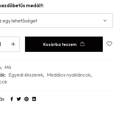
 kezdőbetűs medált:
Kosárba teszem
m:
M4
ák:
Egyedi ékszerek
,
Medálos nyakláncok
,
cok
ás