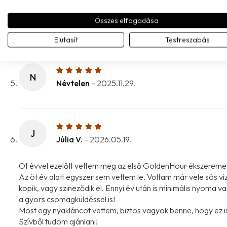
K
Összes elfogadása
Krisztina K.
–
2025.09.10.
Elutasít
Testreszabás
N
Névtelen
–
2025.11.29.
J
Júlia V.
–
2026.05.19.
Öt évvel ezelőtt vettem meg az első GoldenHour ékszeremet
Az öt év alatt egyszer sem vettem le. Voltam már vele sós 
kopik, vagy szineződik el. Ennyi év után is minimális nyoma
a gyors csomagküldéssel is!
Most egy nyakláncot vettem, biztos vagyok benne, hogy ez is
Szívből tudom ajánlani!