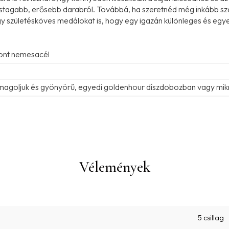
astagabb, erősebb darabról. Továbbá, ha szeretnéd még inkább sz
 születésköves medálokat is, hogy egy igazán különleges és egyed
vont nemesacél
omagoljuk és gyönyörű, egyedi goldenhour díszdobozban vagy mik
Vélemények
5 csillag