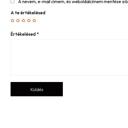
A nevem, e-mail címem, és weboldalcímem mentése a 
A te értékelésed
Értékelésed
*