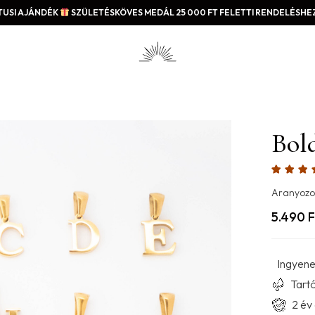
USI AJÁNDÉK
SZÜLETÉSKÖVES MEDÁL 25 000 FT FELETTI RENDELÉSHEZ
Bol
Aranyozo
5.490
F
Ingyenes
Tartó
2 év