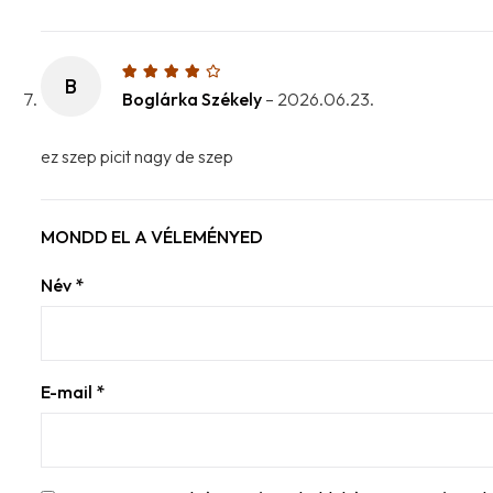
B
Boglárka Székely
–
2026.06.23.
ez szep picit nagy de szep
MONDD EL A VÉLEMÉNYED
Név
*
E-mail
*