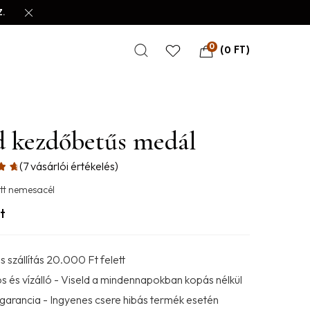
.
0
(
0
FT
)
d kezdőbetűs medál
(
7
vásárlói értékelés)
tt nemesacél
t
 szállítás 20.000 Ft felett
s és vízálló - Viseld a mindennapokban kopás nélkül
 garancia - Ingyenes csere hibás termék esetén