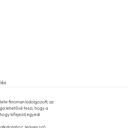
dés
lete finoman kidolgozott, az
ga lehetővé teszi, hogy a
 hogy kifejezd egyedi
z alkalomhoz, legyen szó