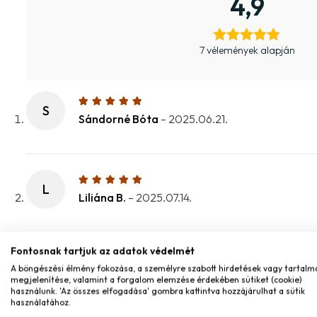
4,9
7 vélemények alapján
S
Sándorné Bóta
–
2025.06.21.
L
Liliána B.
–
2025.07.14.
Fontosnak tartjuk az adatok védelmét
G
A böngészési élmény fokozása, a személyre szabott hirdetések vagy tartalm
Gabriella Fekete
–
2025.08.17.
megjelenítése, valamint a forgalom elemzése érdekében sütiket (cookie)
használunk. 'Az összes elfogadása' gombra kattintva hozzájárulhat a sütik
használatához.