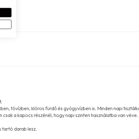
.
vizben, tóvízben, klóros fürdő és gyógyvízben is. Minden napi ti
 van csak a kapocs részénél, hogy napi szinten használatba van vé
 tartó darab lesz.