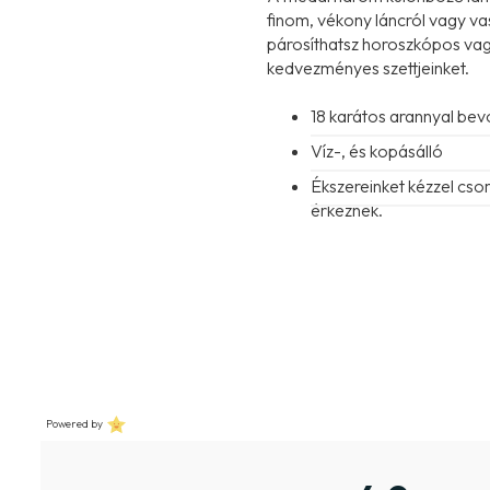
finom, vékony láncról vagy v
párosíthatsz horoszkópos vagy
kedvezményes szettjeinket.
18 karátos arannyal be
Víz-, és kopásálló
Ékszereinket kézzel cs
érkeznek.
Powered by