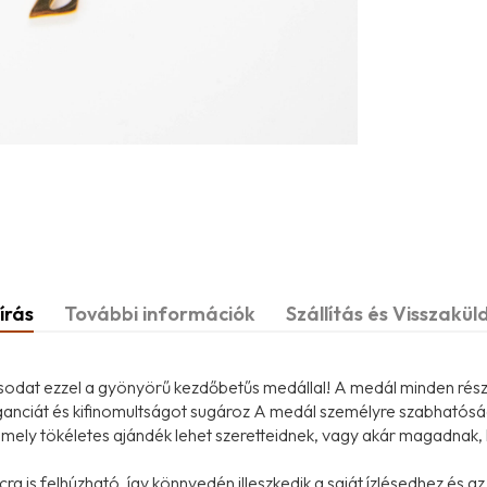
írás
További információk
Szállítás és Visszakül
ílusodat ezzel a gyönyörű kezdőbetűs medállal! A medál minden rész
leganciát és kifinomultságot sugároz A medál személyre szabhatósá
 amely tökéletes ajándék lehet szeretteidnek, vagy akár magadnak,
a is felhúzható, így könnyedén illeszkedik a saját ízlésedhez és a