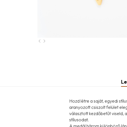
Le
Hozd létre a saját, egyedi st
aranyozott csiszolt felület e
választott kezdőbetűt viseld,
stílusodat.
A medál három különböző láncr