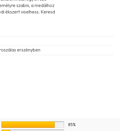
emélyre szabni, a medálhoz
i ékszert viselhess. Keresd
roszálas erszényben
85%