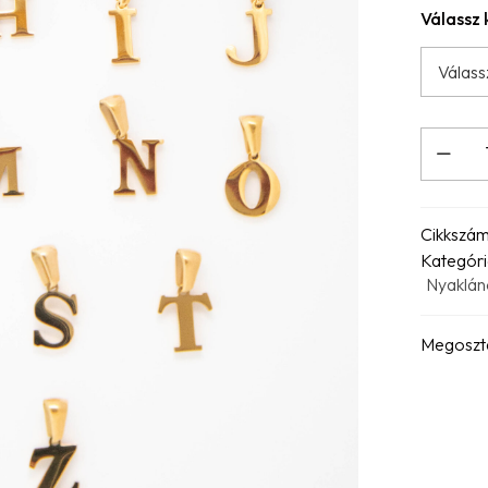
Válassz
Cikkszá
Kategóri
Nyaklán
Megoszt