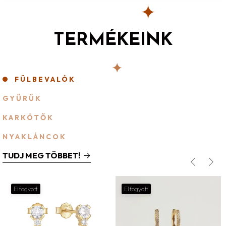
TERMÉKEINK
Bezár
FÜLBEVALÓK
GYŰRŰK
KARKÖTŐK
NYAKLÁNCOK
TUDJ MEG TÖBBET!
Elfogyott
Elfogyott