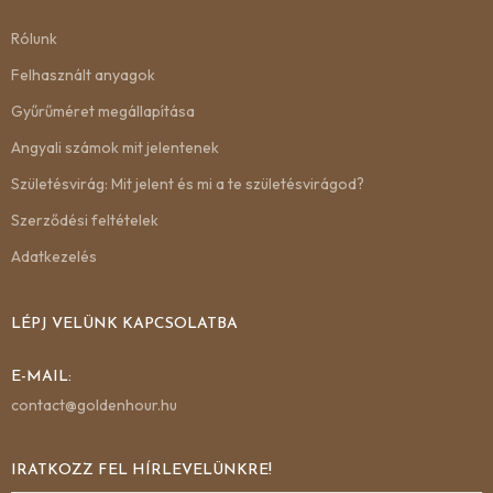
Rólunk
Felhasznált anyagok
Gyűrűméret megállapítása
Angyali számok mit jelentenek
Születésvirág: Mit jelent és mi a te születésvirágod?
Szerződési feltételek
Adatkezelés
LÉPJ VELÜNK KAPCSOLATBA
E-MAIL:
contact@goldenhour.hu
IRATKOZZ FEL HÍRLEVELÜNKRE!