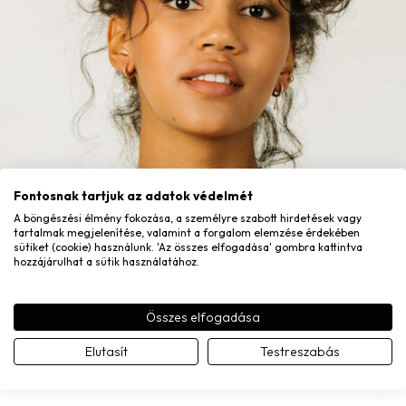
×
IRATKOZZ FEL
HÍRLEVELÜNKRE!
Fontosnak tartjuk az adatok védelmét
Részesülj exkluzív kedvezményekben és értesülj elsőnek
A böngészési élmény fokozása, a személyre szabott hirdetések vagy
újdonságainkról
tartalmak megjelenítése, valamint a forgalom elemzése érdekében
sütiket (cookie) használunk. 'Az összes elfogadása' gombra kattintva
hozzájárulhat a sütik használatához.
Összes elfogadása
Elfogadom az
Adatkezelési tájékoztatót
.
Elutasít
Testreszabás