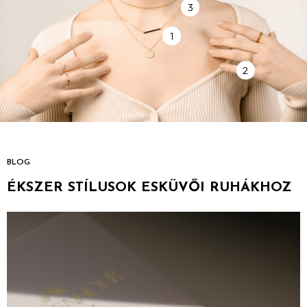
3
12.490
Ft
1
(9)
2
BLOG
ÉKSZER STÍLUSOK ESKÜVŐI RUHÁKHOZ