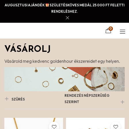
AUGUSZTUSI AJÁNDÉK
SZÜLETÉSKÖVES MEDÁL 25 000 FT FELETTI
RENDELÉSHEZ.
0
VÁSÁROLJ
Vásárold meg kedvenc goldenhour ékszereidet egy helyen.
RENDEZÉS NÉPSZERŰSÉG
SZŰRÉS
SZERINT