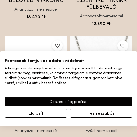
BELOVED NYAKLÁNC
ESSENTIAL 1 KARIKA
FÜLBEVALÓ
Aranyozott nemesacél
Aranyozott nemesacél
16.490
Ft
12.890
Ft
Fontosnak tartjuk az adatok védelmét
A böngészési élmény fokozása, a személyre szabott hirdetések vagy
tartalmak megjelenítése, valamint a forgalom elemzése érdekében
sütiket (cookie) használunk. 'Az összes elfogadása' gombra kattintva
hozzájárulhat a sütik használatához.
Összes elfogadása
Elutasít
Testreszabás
MINI HOROSZKÓPOS
ANGYALSZÁM EGYEDI
MEDÁL
NYAKLÁNC – EZÜST
Aranyozott nemesacél
Ezüst nemesacél