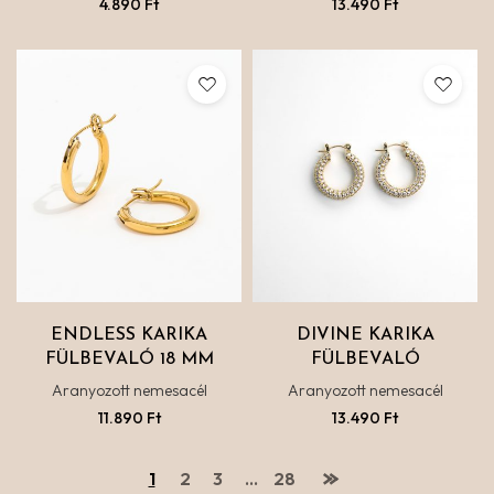
4.890
Ft
13.490
Ft
ENDLESS KARIKA
DIVINE KARIKA
FÜLBEVALÓ 18 MM
FÜLBEVALÓ
Aranyozott nemesacél
Aranyozott nemesacél
11.890
Ft
13.490
Ft
1
2
3
…
28