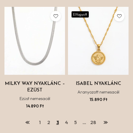
Elfogyott
MILKY WAY NYAKLÁNC –
ISABEL NYAKLÁNC
EZÜST
Aranyozott nemesacél
Ezüst nemesacél
15.890
Ft
14.890
Ft
1
2
3
4
5
…
28