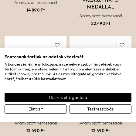
VÁLASZTHATÓ
Aranyozott nemesacél
MEDÁLLAL
14.890
Ft
Aranyozott nemesacél
22.490
Ft
Fontosnak tartjuk az adatok védelmét
A böngészési élmény fokozása, a személyre szabott hirdetések vagy
tartalmak megjelenítése, valamint a forgalom elemzése érdekében
sütiket (cookie) használunk. 'Az összes elfogadása' gombra kattintva
hozzájárulhat a sütik használatához.
Összes elfogadása
Elutasít
Testreszabás
HALEY GYŰRŰ
HARMONY GYŰRŰ
Aranyozott nemesacél
Aranyozott nemesacél
12.490
Ft
12.490
Ft