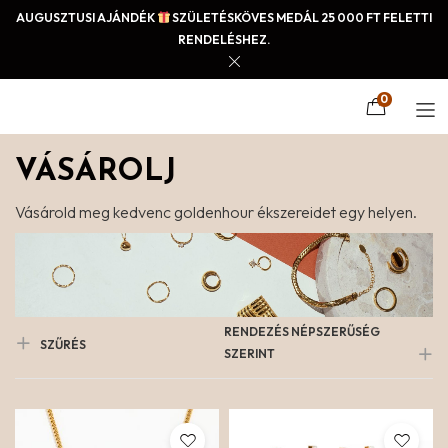
AUGUSZTUSI AJÁNDÉK
SZÜLETÉSKÖVES MEDÁL 25 000 FT FELETTI
RENDELÉSHEZ.
0
VÁSÁROLJ
Vásárold meg kedvenc goldenhour ékszereidet egy helyen.
RENDEZÉS NÉPSZERŰSÉG
SZŰRÉS
SZERINT