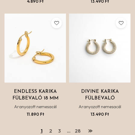
4.890
Ft
13.490
Ft
ENDLESS KARIKA
DIVINE KARIKA
FÜLBEVALÓ 18 MM
FÜLBEVALÓ
Aranyozott nemesacél
Aranyozott nemesacél
11.890
Ft
13.490
Ft
1
2
3
…
28