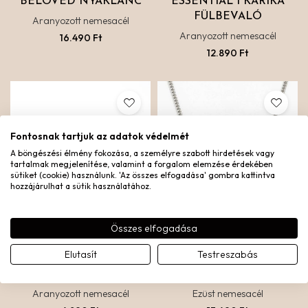
BELOVED NYAKLÁNC
ESSENTIAL 1 KARIKA
FÜLBEVALÓ
Aranyozott nemesacél
Aranyozott nemesacél
16.490
Ft
12.890
Ft
Fontosnak tartjuk az adatok védelmét
A böngészési élmény fokozása, a személyre szabott hirdetések vagy
tartalmak megjelenítése, valamint a forgalom elemzése érdekében
sütiket (cookie) használunk. 'Az összes elfogadása' gombra kattintva
hozzájárulhat a sütik használatához.
Összes elfogadása
Elutasít
Testreszabás
MINI HOROSZKÓPOS
ANGYALSZÁM EGYEDI
MEDÁL
NYAKLÁNC – EZÜST
Aranyozott nemesacél
Ezüst nemesacél