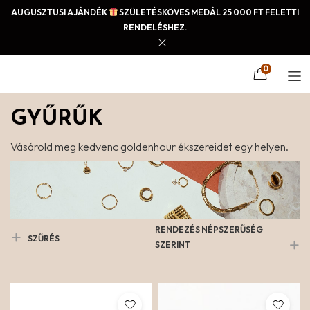
AUGUSZTUSI AJÁNDÉK
SZÜLETÉSKÖVES MEDÁL 25 000 FT FELETTI
RENDELÉSHEZ.
0
GYŰRŰK
Vásárold meg kedvenc goldenhour ékszereidet egy helyen.
RENDEZÉS NÉPSZERŰSÉG
SZŰRÉS
SZERINT