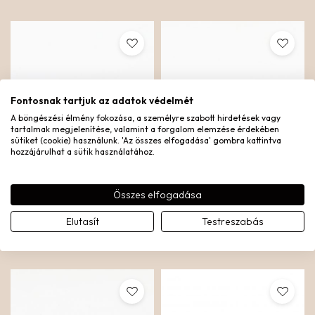
Fontosnak tartjuk az adatok védelmét
A böngészési élmény fokozása, a személyre szabott hirdetések vagy
tartalmak megjelenítése, valamint a forgalom elemzése érdekében
sütiket (cookie) használunk. 'Az összes elfogadása' gombra kattintva
hozzájárulhat a sütik használatához.
Összes elfogadása
BELOVED GYŰRŰ
JADE BAGUETTE GYŰRŰ
Elutasít
Testreszabás
Aranyozott nemesacél
Aranyozott nemesacél
13.890
Ft
13.890
Ft