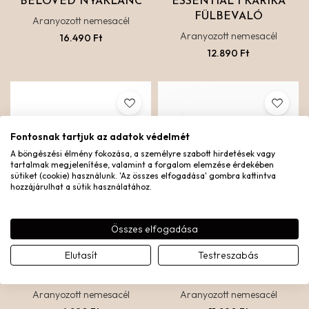
BELOVED NYAKLÁNC
ESSENTIAL 1 KARIKA
FÜLBEVALÓ
Aranyozott nemesacél
Aranyozott nemesacél
16.490
Ft
12.890
Ft
Fontosnak tartjuk az adatok védelmét
A böngészési élmény fokozása, a személyre szabott hirdetések vagy
tartalmak megjelenítése, valamint a forgalom elemzése érdekében
sütiket (cookie) használunk. 'Az összes elfogadása' gombra kattintva
hozzájárulhat a sütik használatához.
Összes elfogadása
Elutasít
Testreszabás
MINI HOROSZKÓPOS
ENDLESS KARIKA
MEDÁL
FÜLBEVALÓ 18 MM
Aranyozott nemesacél
Aranyozott nemesacél