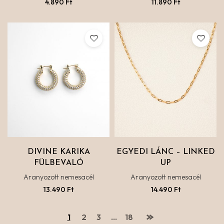
4.890
Ft
11.890
Ft
DIVINE KARIKA
EGYEDI LÁNC – LINKED
FÜLBEVALÓ
UP
Aranyozott nemesacél
Aranyozott nemesacél
13.490
Ft
14.490
Ft
1
2
3
…
18