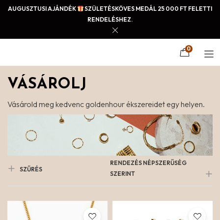
AUGUSZTUSI AJÁNDÉK
SZÜLETÉSKÖVES MEDÁL 25 000 FT FELETTI
RENDELÉSHEZ.
0
VÁSÁROLJ
Vásárold meg kedvenc goldenhour ékszereidet egy helyen.
RENDEZÉS NÉPSZERŰSÉG
SZŰRÉS
SZERINT