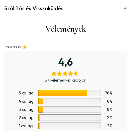
Szállítás és Visszaküldés
Vélemények
Powered by
4,6
37 vélemények alapján
5 csillag
78%
4 csillag
8%
3 csillag
8%
2 csillag
2%
1 csillag
2%