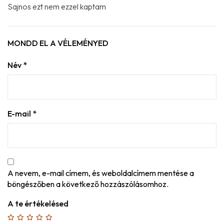
Sajnos ezt nem ezzel kaptam
MONDD EL A VÉLEMÉNYED
Név
*
E-mail
*
A nevem, e-mail címem, és weboldalcímem mentése a
böngészőben a következő hozzászólásomhoz.
A te értékelésed