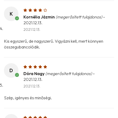
K
Kornélia Jázmin
(megerősített tulajdonos)
–
2021.12.13.
2021.12.13.
Kis egyszerű, de nagyszerű. Vigyázni kell, mert könnyen
összegubancolódik.
D
Dóra Nagy
(megerősített tulajdonos)
–
2021.12.13.
2021.12.13.
Szép, igényes és minőségi.