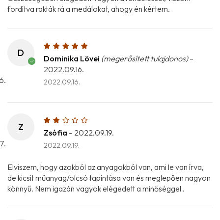
fordítva rakták rá a medálokat, ahogy én kértem.
D
Dominika Lövei
(megerősített tulajdonos)
–
2022.09.16.
2022.09.16.
Z
Zsófia
–
2022.09.19.
2022.09.19.
Elviszem, hogy azokból az anyagokból van, ami le van írva,
de kicsit műanyag/olcsó tapintása van és meglepően nagyon
könnyű. Nem igazán vagyok elégedett a minőséggel .