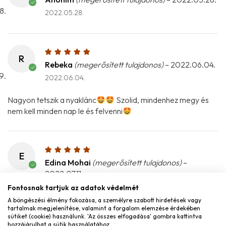
2022.05.28.
R
Rebeka
(megerősített tulajdonos)
–
2022.06.04.
2022.06.04.
Nagyon tetszik a nyaklánc
Szolid, mindenhez megy és
nem kell minden nap le és felvenni
IRATKOZZ FEL
E
HÍRLEVELÜNKRE!
Edina Mohai
(megerősített tulajdonos)
–
2022.07.11.
Részesülj exkluzív kedvezményekben és értesülj elsőnek
2022.07.11.
Fontosnak tartjuk az adatok védelmét
újdonságainkról
A böngészési élmény fokozása, a személyre szabott hirdetések vagy
Az Endless karikával együtt rendeltem diplomám
tartalmak megjelenítése, valamint a forgalom elemzése érdekében
sütiket (cookie) használunk. 'Az összes elfogadása' gombra kattintva
megszerzésének alkalmából. Mióta megérkezett
hozzájárulhat a sütik használatához.