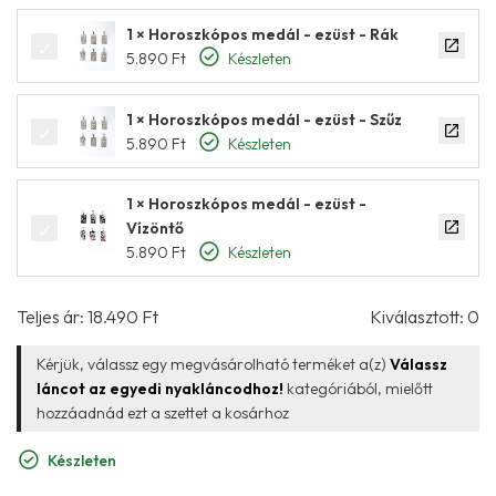
1 × Horoszkópos medál - ezüst - Rák
5.890
Ft
Készleten
1 × Horoszkópos medál - ezüst - Szűz
5.890
Ft
Készleten
1 × Horoszkópos medál - ezüst -
Vízöntő
5.890
Ft
Készleten
Teljes ár:
18.490
Ft
Kiválasztott:
0
Kérjük, válassz egy megvásárolható terméket a(z)
Válassz
láncot az egyedi nyakláncodhoz!
kategóriából, mielőtt
hozzáadnád ezt a szettet a kosárhoz
Készleten