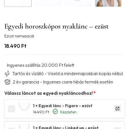
Egyedi horoszkópos nyaklánc – ezüst
Ezüst nemesacél
18.490
Ft
Ingyenes szállítás 20.000 Ft felett
Tartós és vízálló - Viseld a mindennapokban kopás nélkül
2 év garancia - Ingyenes csere hibás termék esetén
Válassz láncot az egyedi nyakláncodhoz!
1 × Egyedi lánc - Figaro - ezüst
14.490
Ft
Készleten
1 × Egyedi lánc - Linked up - ezüst