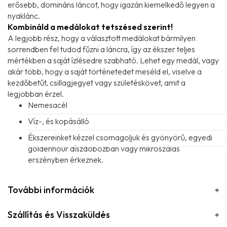
erősebb, domináns láncot, hogy igazán kiemelkedő legyen a
nyaklánc.
Kombináld a medálokat tetszésed szerint!
A legjobb rész, hogy a választott medálokat bármilyen
sorrendben fel tudod fűzni a láncra, így az ékszer teljes
mértékben a saját ízlésedre szabható. Lehet egy medál, vagy
akár több, hogy a saját történetedet meséld el, viselve a
kezdőbetűt, csillagjegyet vagy születéskövet, amit a
legjobban érzel.
Nemesacél
Víz-, és kopásálló
Ékszereinket kézzel csomagoljuk és gyönyörű, egyedi
goldenhour díszdobozban vagy mikroszálas
erszényben érkeznek.
További információk
Szállítás és Visszaküldés