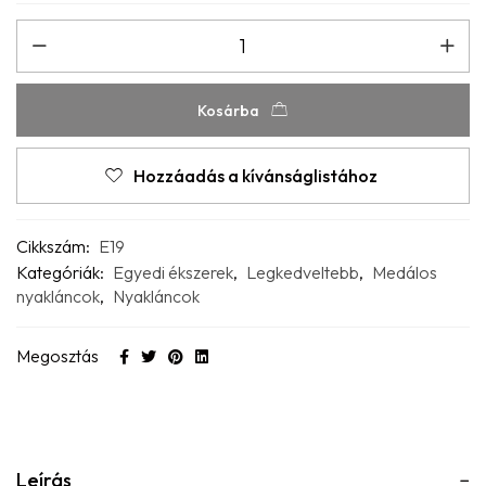
Kosárba
Hozzáadás a kívánságlistához
Cikkszám:
E19
Kategóriák:
Egyedi ékszerek
,
Legkedveltebb
,
Medálos
nyakláncok
,
Nyakláncok
Megosztás
Leírás