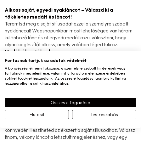
Alkoss saját, egyedi nyakláncot – Válaszd ki a
tökéletes medált és láncot!
Teremtsd meg a saját stílusodat ezzel a személyre szabott
nyaklánccal! Webshopunkban most lehetőséged van három
különböző lánc és öt egyedi medál közül választani, hogy
olyan kiegészítőt alkoss, amely valóban téged tükröz.
Medálválasztékunk:
Kezdőbetűs medálok
– Válaszd ki a számodra fontos
Fontosnak tartjuk az adatok védelmét
betűt, és viseld magadon egyedi kezdetedet.
A böngészési élmény fokozása, a személyre szabott hirdetések vagy
tartalmak megjelenítése, valamint a forgalom elemzése érdekében
Horoszkópos medálok
– Az egyes csillagjegyek
sütiket (cookie) használunk. 'Az összes elfogadása' gombra kattintva
szimbólumai finom gravírozással, hogy a csillagok ereje
hozzájárulhat a sütik használatához.
végigkísérjen téged.
Születésköves medálok
– Minden hónapnak megvan
Összes elfogadása
a saját köve, így egy születésnapi ajándék még
személyesebbé válik.
Elutasít
Testreszabás
Láncok
: A három különböző lánc lehetősége segítségével
könnyedén illesztheted az ékszert a saját stílusodhoz. Válassz
finom, vékony láncot a letisztult megjelenéshez, vagy egy