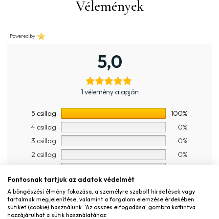
Vélemények
Powered by
5,0
1 vélemény alapján
5 csillag
100%
4 csillag
0%
3 csillag
0%
2 csillag
0%
1 csillag
0%
Fontosnak tartjuk az adatok védelmét
A böngészési élmény fokozása, a személyre szabott hirdetések vagy
J
tartalmak megjelenítése, valamint a forgalom elemzése érdekében
Júlia
(megerősített tulajdonos)
–
2025.03.04.
sütiket (cookie) használunk. 'Az összes elfogadása' gombra kattintva
hozzájárulhat a sütik használatához.