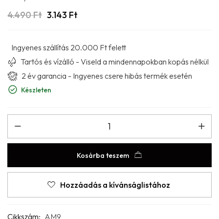
4.490
Ft
3.143
Ft
Ingyenes szállítás 20.000 Ft felett
Tartós és vízálló - Viseld a mindennapokban kopás nélkül
2 év garancia - Ingyenes csere hibás termék esetén
Készleten
Kosárba teszem
Hozzáadás a kívánságlistához
Cikkszám:
AM9