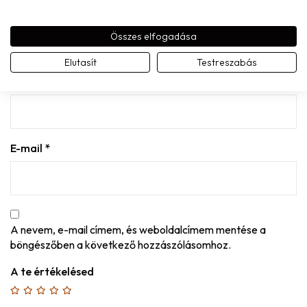
2025.03.04.
Összes elfogadása
MONDD EL A VÉLEMÉNYED
Elutasít
Testreszabás
Név
*
E-mail
*
A nevem, e-mail címem, és weboldalcímem mentése a
böngészőben a következő hozzászólásomhoz.
A te értékelésed