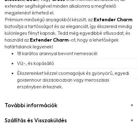
extender segítségével minden alkalomra a megfelelő
megjelenést érheted el.
Prémium minőségű anyagokból készült, az
Extender Charm
biztosítja a tartósságot és az eleganciát, így ékszereid mindig
különleges fényt kapnak. Tedd még egyedibbé stílusodat, és
használd az
Extender Charm
-ot, hogy a lehetőségek
határtalanok legyenek!
18 karátos arannyal bevont nemesacél
Víz-, és kopásálló
Ékszereinket kézzel csomagoljuk és gyönyörű, egyedi
goldenhour díszdobozban vagy mikroszálas
erszényben érkeznek.
További információk
Szállítás és Visszaküldés