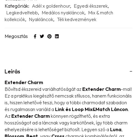
Kategóriák:
Adél x goldenhour
,
Egyedi ékszerek
,
Legkedveltebb
,
Medálos nyakláncok
,
Mix & match
kollekciók
,
Nyakláncok
,
Téli kedvezmények
Megosztás
Leírás
Extender Charm
Bővítsd ékszereid variálhatóságát az
Extender Charm
-mal!
Ez a praktikus kiegészítő nemcsak stílusos, hanem funkcionális
is, hiszen lehetővé teszi, hogy a többi charmodat szabadon
és rugalmasan variáld a
Link és Loop Mix&Match Láncon
.
Az
Extender Charm
könnyen rögzíthető, és extra
hosszúságot ad a láncnak vagy karkötőnek, így több charm
elhelyezésére is lehetőséget biztosít. Legyen szó a
Luna
,
Blossom
,
Beat
, vagy
Cross
charmok kombinálásáról, az