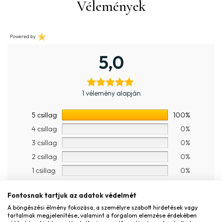
Vélemények
Powered by
5,0
1 vélemény alapján
5 csillag
100%
4 csillag
0%
3 csillag
0%
2 csillag
0%
1 csillag
0%
1 ból 1 vélemény megjelenítése (5 csillag).
Mind a 1 vélemény
Fontosnak tartjuk az adatok védelmét
megtekintése
A böngészési élmény fokozása, a személyre szabott hirdetések vagy
tartalmak megjelenítése, valamint a forgalom elemzése érdekében