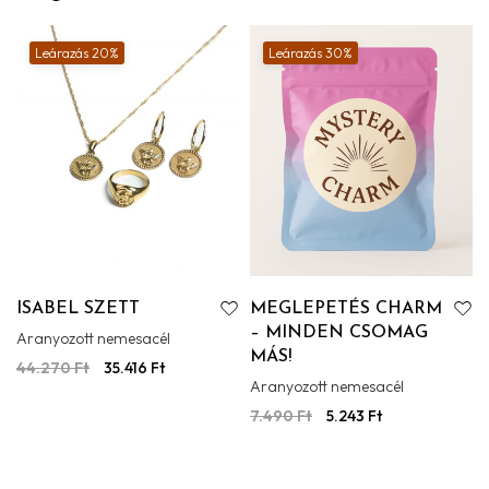
Leárazás 20%
Leárazás 30%
ISABEL SZETT
MEGLEPETÉS CHARM
– MINDEN CSOMAG
Aranyozott nemesacél
MÁS!
44.270
Ft
35.416
Ft
Aranyozott nemesacél
7.490
Ft
5.243
Ft