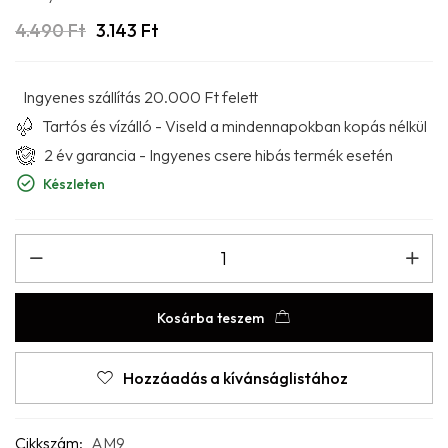
4.490
Ft
3.143
Ft
Ingyenes szállítás 20.000 Ft felett
Tartós és vízálló - Viseld a mindennapokban kopás nélkül
2 év garancia - Ingyenes csere hibás termék esetén
Készleten
Kosárba teszem
Hozzáadás a kívánságlistához
Cikkszám:
AM9