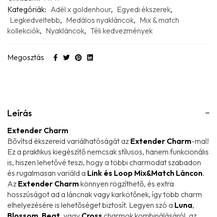
Kategóriák:
Adél x goldenhour
,
Egyedi ékszerek
,
Legkedveltebb
,
Medálos nyakláncok
,
Mix & match
kollekciók
,
Nyakláncok
,
Téli kedvezmények
Megosztás
Leírás
Extender Charm
Bővítsd ékszereid variálhatóságát az
Extender Charm
-mal!
Ez a praktikus kiegészítő nemcsak stílusos, hanem funkcionális
is, hiszen lehetővé teszi, hogy a többi charmodat szabadon
és rugalmasan variáld a
Link és Loop Mix&Match Láncon
.
Az
Extender Charm
könnyen rögzíthető, és extra
hosszúságot ad a láncnak vagy karkötőnek, így több charm
elhelyezésére is lehetőséget biztosít. Legyen szó a
Luna
,
Blossom
,
Beat
, vagy
Cross
charmok kombinálásáról, az