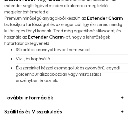
extender segítségével minden alkalomra a megfelelő
megjelenést érheted el.
Prémium minőségű anyagokból készült, az
Extender Charm
biztosítja a tartósságot és az eleganciát, így ékszereid mindig
különleges fényt kapnak. Tedd még egyedibbé stílusodat, és
használd az
Extender Charm
-ot, hogy a lehetőségek
határtalanok legyenek!
18 karátos arannyal bevont nemesacél
Víz-, és kopásálló
Ékszereinket kézzel csomagoljuk és gyönyörű, egyedi
goldenhour díszdobozban vagy mikroszálas
erszényben érkeznek.
További információk
Szállítás és Visszaküldés