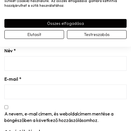
sütiket (cookie) használunk. 'Az összes elfogadása' gombra kattintva
J
hozzájárulhat a sütik használatához.
Júlia
(megerősített tulajdonos)
–
2025.03.04.
2025.03.04.
Összes elfogadása
Elutasít
Testreszabás
MONDD EL A VÉLEMÉNYED
Név
*
E-mail
*
A nevem, e-mail címem, és weboldalcímem mentése a
böngészőben a következő hozzászólásomhoz.