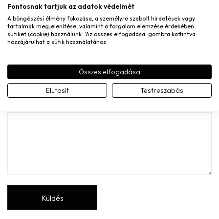
Fontosnak tartjuk az adatok védelmét
A böngészési élmény fokozása, a személyre szabott hirdetések vagy
tartalmak megjelenítése, valamint a forgalom elemzése érdekében
sütiket (cookie) használunk. 'Az összes elfogadása' gombra kattintva
A nevem, e-mail címem, és weboldalcímem mentése a
hozzájárulhat a sütik használatához.
böngészőben a következő hozzászólásomhoz.
A te értékelésed
Összes elfogadása
Elutasít
Testreszabás
Értékelésed
*