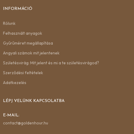
INFORMÁCIÓ
Rólunk
Felhasznált anyagok
Gyűrűméret megállapítása
Angyali számok mit jelentenek
Születésvirág: Mit jelent és mi a te születésvirágod?
Szerződési feltételek
Adatkezelés
LÉPJ VELÜNK KAPCSOLATBA
E-MAIL:
contact@goldenhour.hu