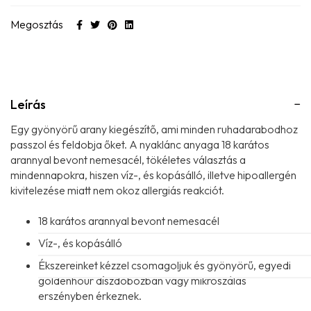
Megosztás
Leírás
Egy gyönyörű arany kiegészítő, ami minden ruhadarabodhoz
passzol és feldobja őket. A nyaklánc anyaga 18 karátos
arannyal bevont nemesacél, tökéletes választás a
mindennapokra, hiszen víz-, és kopásálló, illetve hipoallergén
kivitelezése miatt nem okoz allergiás reakciót.
18 karátos arannyal bevont nemesacél
Víz-, és kopásálló
Ékszereinket kézzel csomagoljuk és gyönyörű, egyedi
goldenhour díszdobozban vagy mikroszálas
erszényben érkeznek.