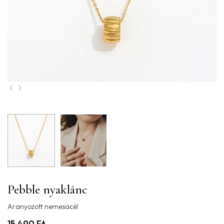
Pebble nyaklánc
Aranyozott nemesacél
15.490
Ft