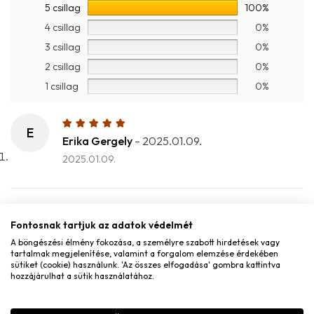
5 csillag
100%
4 csillag
0%
3 csillag
0%
2 csillag
0%
1 csillag
0%
E
Erika Gergely
–
2025.01.09.
2025.01.09.
J
Fontosnak tartjuk az adatok védelmét
Jázmin Payrits
–
2025.12.06.
A böngészési élmény fokozása, a személyre szabott hirdetések vagy
2025.12.06.
tartalmak megjelenítése, valamint a forgalom elemzése érdekében
sütiket (cookie) használunk. 'Az összes elfogadása' gombra kattintva
hozzájárulhat a sütik használatához.
MONDD EL A VÉLEMÉNYED