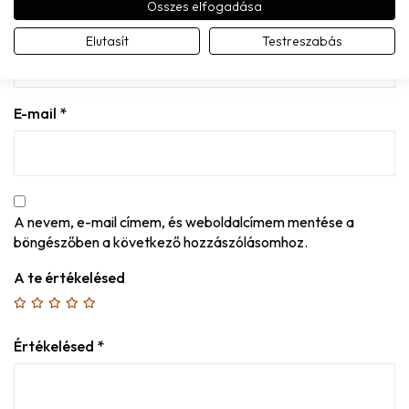
Összes elfogadása
Név
*
Elutasít
Testreszabás
E-mail
*
A nevem, e-mail címem, és weboldalcímem mentése a
böngészőben a következő hozzászólásomhoz.
A te értékelésed
Értékelésed
*