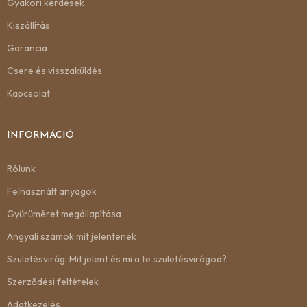
Gyakori kérdések
Kiszállítás
Garancia
Csere és visszaküldés
Kapcsolat
INFORMÁCIÓ
Rólunk
Felhasznált anyagok
Gyűrűméret megállapítása
Angyali számok mit jelentenek
Születésvirág: Mit jelent és mi a te születésvirágod?
Szerződési feltételek
Adatkezelés