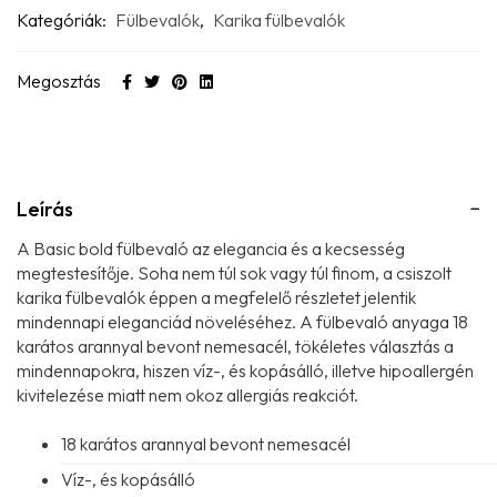
Kategóriák:
Fülbevalók
,
Karika fülbevalók
Megosztás
Leírás
A Basic bold fülbevaló az elegancia és a kecsesség
megtestesítője. Soha nem túl sok vagy túl finom, a csiszolt
karika fülbevalók éppen a megfelelő részletet jelentik
mindennapi eleganciád növeléséhez. A fülbevaló anyaga 18
karátos arannyal bevont nemesacél, tökéletes választás a
mindennapokra, hiszen víz-, és kopásálló, illetve hipoallergén
kivitelezése miatt nem okoz allergiás reakciót.
18 karátos arannyal bevont nemesacél
Víz-, és kopásálló