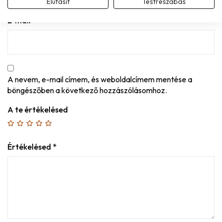
Elutasít
Testreszabás
E-mail
*
A nevem, e-mail címem, és weboldalcímem mentése a
böngészőben a következő hozzászólásomhoz.
A te értékelésed
Értékelésed
*