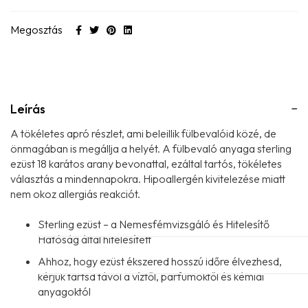
Megosztás
Leírás
A tökéletes apró részlet, ami beleillik fülbevalóid közé, de
önmagában is megállja a helyét. A fülbevaló anyaga sterling
ezüst 18 karátos arany bevonattal, ezáltal tartós, tökéletes
választás a mindennapokra. Hipoallergén kivitelezése miatt
nem okoz allergiás reakciót.
Sterling ezüst – a Nemesfémvizsgáló és Hitelesítő
Hatóság által hitelesített
Ahhoz, hogy ezüst ékszered hosszú időre élvezhesd,
kérjük tartsd távol a víztől, parfümöktől és kémiai
anyagoktól