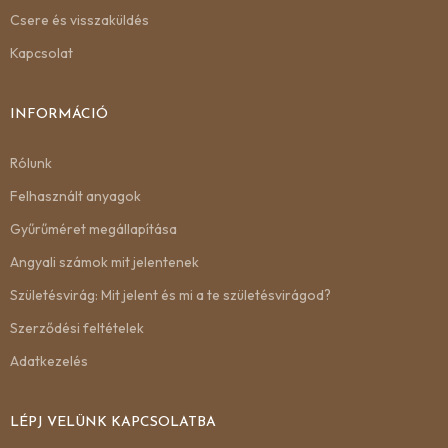
Csere és visszaküldés
Kapcsolat
INFORMÁCIÓ
Rólunk
Felhasznált anyagok
Gyűrűméret megállapítása
Angyali számok mit jelentenek
Születésvirág: Mit jelent és mi a te születésvirágod?
Szerződési feltételek
Adatkezelés
LÉPJ VELÜNK KAPCSOLATBA