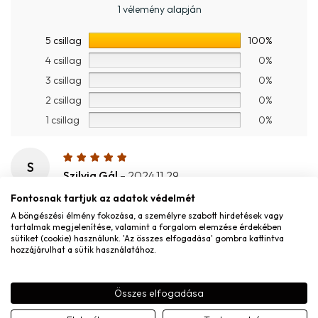
1 vélemény alapján
5 csillag
100%
4 csillag
0%
3 csillag
0%
2 csillag
0%
1 csillag
0%
S
Szilvia Gál
–
2024.11.29.
2024.11.29.
Fontosnak tartjuk az adatok védelmét
A böngészési élmény fokozása, a személyre szabott hirdetések vagy
tartalmak megjelenítése, valamint a forgalom elemzése érdekében
sütiket (cookie) használunk. 'Az összes elfogadása' gombra kattintva
MONDD EL A VÉLEMÉNYED
hozzájárulhat a sütik használatához.
Név
*
Összes elfogadása