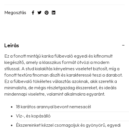
Megosztás
Leírás
Ez a fonott mintájú karika fülbevaló egyedi és kifinomult
kiegészítő, amely a klasszikus formát ötvözi a modern
stílussal. A stud kialakítás kényelmes viseletet biztosít, míg a
fonott textúra finoman díszíti és karakteressé teszi a darabot.
Ez a fülbevaló tökéletes választás azoknak, akik szeretik a
minimalista, de mégis részletgazdag ékszereket, és ideális
mindennapi viseletre, valamint alkalmakra egyaránt.
18 karátos arannyal bevont nemesacél
Víz-, és kopásálló
Ékszereinket kézzel csomagoljuk és gyönyörű, egyedi