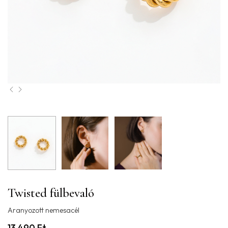
Twisted fülbevaló
Aranyozott nemesacél
13.490
Ft