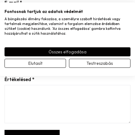
E-mail
*
Fontosnak tartjuk az adatok védelmét
A böngészési élmény fokozása, a személyre szabott hirdetések vagy
tartalmak megjelenítése, valamint a forgalom elemzése érdekében
sütiket (cookie) használunk. 'Az összes elfogadása' gombra kattintva
hozzájárulhat a sütik használatához.
A nevem, e-mail címem, és weboldalcímem mentése a
böngészőben a következő hozzászólásomhoz.
Összes elfogadása
A te értékelésed
Elutasít
Testreszabás
Értékelésed
*