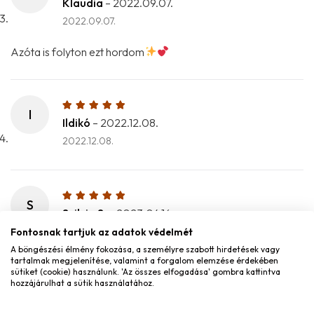
Klaudia
–
2022.09.07.
2022.09.07.
Azóta is folyton ezt hordom
I
Ildikó
–
2022.12.08.
2022.12.08.
S
Szilvia S.
–
2023.04.16.
2023.04.16.
Fontosnak tartjuk az adatok védelmét
A böngészési élmény fokozása, a személyre szabott hirdetések vagy
tartalmak megjelenítése, valamint a forgalom elemzése érdekében
Nagyon szép fülbevaló és könnyű ki- és bekapcsolni. Amióta
sütiket (cookie) használunk. 'Az összes elfogadása' gombra kattintva
megkaptam szinte minden nap hordom
hozzájárulhat a sütik használatához.