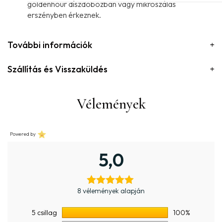
goldenhour díszdobozban vagy mikroszálas
erszényben érkeznek.
További információk
Szállítás és Visszaküldés
Vélemények
Powered by
5,0
8 vélemények alapján
5 csillag
100%