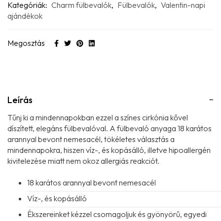
Kategóriák:
Charm fülbevalók
,
Fülbevalók
,
Valentin-napi
ajándékok
Megosztás
Leírás
Tűnj ki a mindennapokban ezzel a színes cirkónia kővel
díszített, elegáns fülbevalóval. A fülbevaló anyaga 18 karátos
arannyal bevont nemesacél, tökéletes választás a
mindennapokra, hiszen víz-, és kopásálló, illetve hipoallergén
kivitelezése miatt nem okoz allergiás reakciót.
18 karátos arannyal bevont nemesacél
Víz-, és kopásálló
Ékszereinket kézzel csomagoljuk és gyönyörű, egyedi