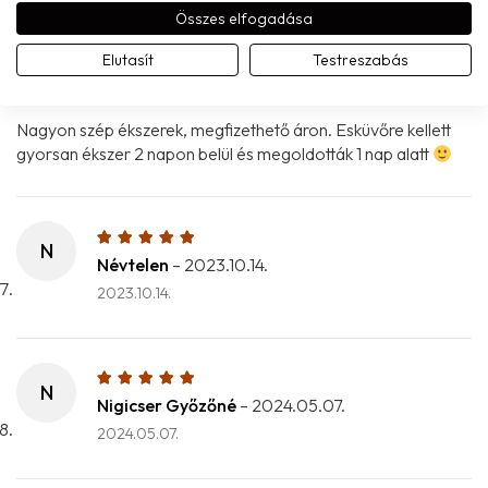
Összes elfogadása
�
Ádám Gruhala
–
2023.05.20.
Elutasít
Testreszabás
2023.05.20.
Nagyon szép ékszerek, megfizethető áron. Esküvőre kellett
gyorsan ékszer 2 napon belül és megoldották 1 nap alatt
N
Névtelen
–
2023.10.14.
2023.10.14.
N
Nigicser Győzőné
–
2024.05.07.
2024.05.07.