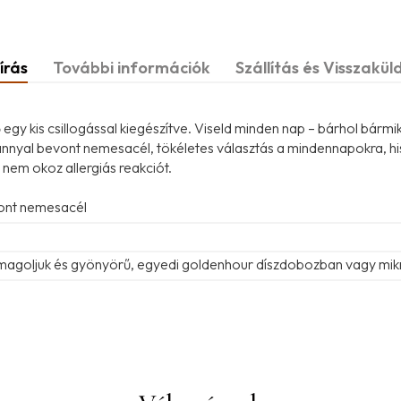
írás
További információk
Szállítás és Visszakül
egy kis csillogással kiegészítve. Viseld minden nap – bárhol bármi
nnyal bevont nemesacél, tökéletes választás a mindennapokra, hisze
t nem okoz allergiás reakciót.
vont nemesacél
omagoljuk és gyönyörű, egyedi goldenhour díszdobozban vagy mik