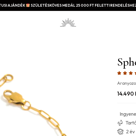
USI AJÁNDÉK
SZÜLETÉSKÖVES MEDÁL 25 000 FT FELETTI RENDELÉSHEZ
Sph
Aranyozo
14.490
Ingyenes
Tartó
2 év