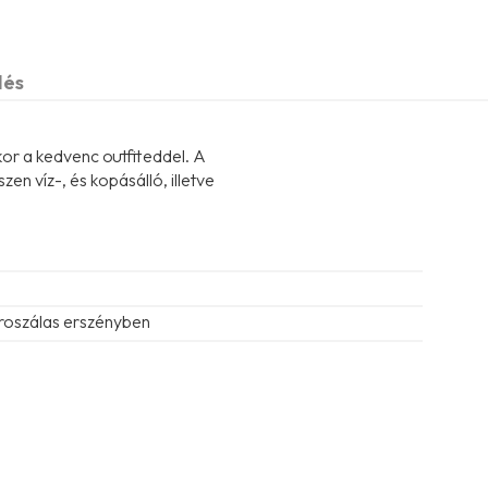
dés
kor a kedvenc outfiteddel. A
n víz-, és kopásálló, illetve
roszálas erszényben