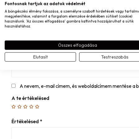
Fontosnak tartjuk az adatok védelmét
A böngészési élmény fokozása, a személyre szabott hirdetések vagy tartalm
MONDD EL A VÉLEMÉNYED
megjelenítése, valamint a forgalom elemzése érdekében sütiket (cookie)
használunk. 'Az összes elfogadása' gombra kattintva hozzájárulhat a sütik
Név
*
használatához.
Összes elfogadása
E-mail
*
Elutasít
Testreszabás
A nevem, e-mail címem, és weboldalcímem mentése a 
A te értékelésed
Értékelésed
*