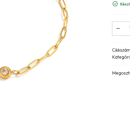
Készl
Cikkszá
Kategóri
Megoszt