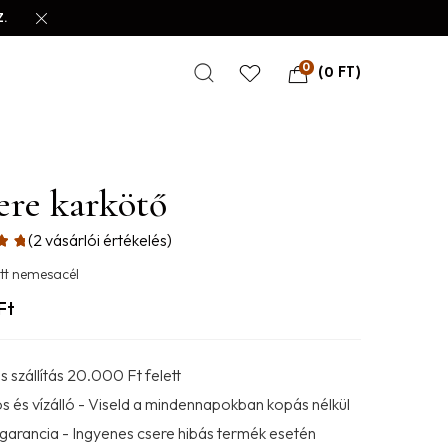
.
0
(
0
FT
)
ere karkötő
(
2
vásárlói értékelés)
tt nemesacél
Ft
 szállítás 20.000 Ft felett
s és vízálló - Viseld a mindennapokban kopás nélkül
 garancia - Ingyenes csere hibás termék esetén