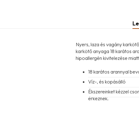
Le
Nyers, laza és vagány karkötő 
karkötő anyaga 18 karátos ara
hipoallergén kivitelezése miat
18 karátos arannyal be
Víz-, és kopásálló
Ékszereinket kézzel cs
érkeznek.