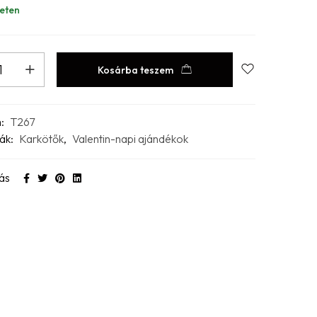
eten
Kosárba teszem
m:
T267
ák:
Karkötők
,
Valentin-napi ajándékok
ás