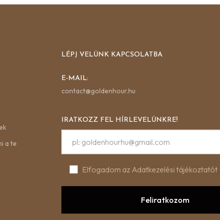
LÉPJ VELÜNK KAPCSOLATBA
E-MAIL:
contact@goldenhour.hu
IRATKOZZ FEL HÍRLEVELÜNKRE!
ek
i a te
Elfogadom az Adatkezelési tájékoztatót
.