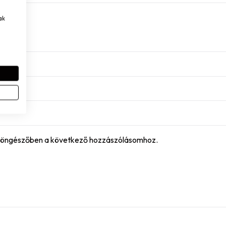
ak
böngészőben a következő hozzászólásomhoz.