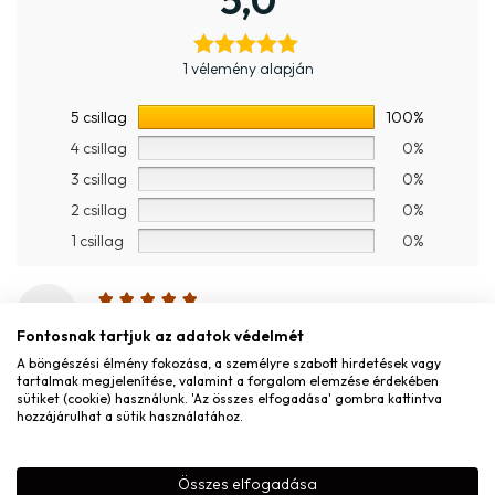
1 vélemény alapján
5 csillag
100%
4 csillag
0%
3 csillag
0%
2 csillag
0%
1 csillag
0%
L
Lili Gyura
–
2026.03.25.
Fontosnak tartjuk az adatok védelmét
2026.03.25.
A böngészési élmény fokozása, a személyre szabott hirdetések vagy
tartalmak megjelenítése, valamint a forgalom elemzése érdekében
sütiket (cookie) használunk. 'Az összes elfogadása' gombra kattintva
hozzájárulhat a sütik használatához.
MONDD EL A VÉLEMÉNYED
Összes elfogadása
Név
*