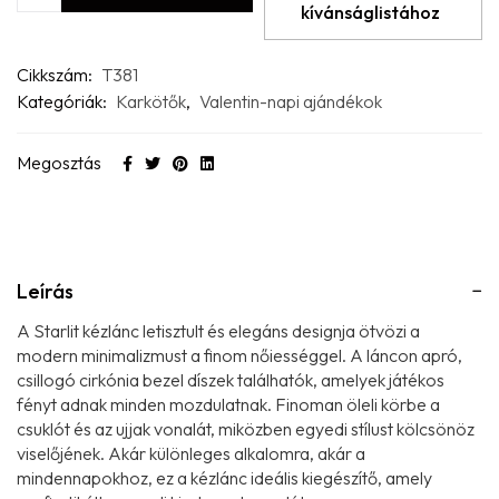
kívánságlistához
Cikkszám:
T381
Kategóriák:
Karkötők
,
Valentin-napi ajándékok
Megosztás
Leírás
A Starlit kézlánc letisztult és elegáns designja ötvözi a
modern minimalizmust a finom nőiességgel. A láncon apró,
csillogó cirkónia bezel díszek találhatók, amelyek játékos
fényt adnak minden mozdulatnak. Finoman öleli körbe a
csuklót és az ujjak vonalát, miközben egyedi stílust kölcsönöz
viselőjének. Akár különleges alkalomra, akár a
mindennapokhoz, ez a kézlánc ideális kiegészítő, amely