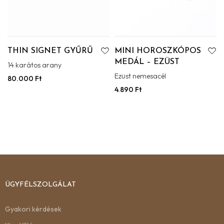
THIN SIGNET GYŰRŰ
MINI HOROSZKÓPOS
MEDÁL – EZÜST
14 karátos arany
Ezüst nemesacél
80.000
Ft
4.890
Ft
ÜGYFÉLSZOLGÁLAT
Gyakori kérdések