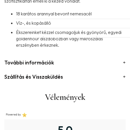
szofisztikáltan emeli ki a kezed vonalát.
18 karátos arannyal bevont nemesacél
Víz-, és kopásálló
Ékszereinket kézzel csomagoljuk és gyönyörű, egyedi
goldenhour díszdobozban vagy mikroszálas
erszényben érkeznek.
További információk
Szállítás és Visszaküldés
Vélemények
Powered by
5,0