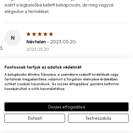
ezért a legbelsőbe kellett bekapcsolni, de meg vagyok
elégedve a termékkel.
N
Névtelen
–
2023.05.20.
2023.05.20.
Fontosnak tartjuk az adatok védelmét
A böngészési élmény fokozása, a személyre szabott hirdetések vagy
B
blanka
–
2023.07.30.
tartalmak megjelenítése, valamint a forgalom elemzése érdekében
sütiket (cookie) használunk. 'Az összes elfogadása' gombra kattintva
2023.07.30.
hozzájárulhat a sütik használatához.
Összes elfogadása
E
Erzsébet K.
–
2025.03.10.
Elutasít
Testreszabás
2025.03.10.