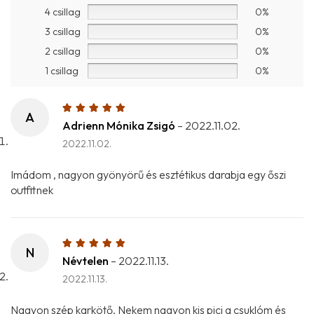
4 csillag
0%
3 csillag
0%
2 csillag
0%
1 csillag
0%
A
Adrienn Mónika Zsigó
–
2022.11.02.
2022.11.02.
Imádom , nagyon gyönyörű és esztétikus darabja egy őszi
outfitnek
N
Névtelen
–
2022.11.13.
2022.11.13.
Nagyon szép karkötő. Nekem nagyon kis pici a csuklóm és