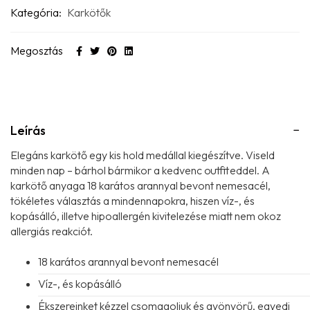
Kategória:
Karkötők
Megosztás
Leírás
Elegáns karkötő egy kis hold medállal kiegészítve. Viseld
minden nap – bárhol bármikor a kedvenc outfiteddel. A
karkötő anyaga 18 karátos arannyal bevont nemesacél,
tökéletes választás a mindennapokra, hiszen víz-, és
kopásálló, illetve hipoallergén kivitelezése miatt nem okoz
allergiás reakciót.
18 karátos arannyal bevont nemesacél
Víz-, és kopásálló
Ékszereinket kézzel csomagoljuk és gyönyörű, egyedi