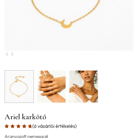
Ariel karkötő
(
6
vásárlói értékelés)
Aranyozott nemesacél