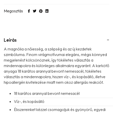
Megosztás
Leírás
A magnólia a nőiesség, a szépség és az új kezdetek
szimbóluma. Finom virágmotívumai elegáns, mégis könnyed
megjelenést kölcsönöznek, így tökéletes választás a
mindennapokra és különleges alkalmakra egyaránt. A karkötő
anyaga 18 karátos arannyal bevont nemesacél, tökéletes
választás a mindennapokra, hiszen víz-, és kopásálló, illetve
hipoallergén kivitelezése miatt nem okoz allergiás reakciót.
18 karátos arannyal bevont nemesacél
Víz-, és kopásálló
Ékszereinket kézzel csomagoljuk és gyönyörű, egyedi