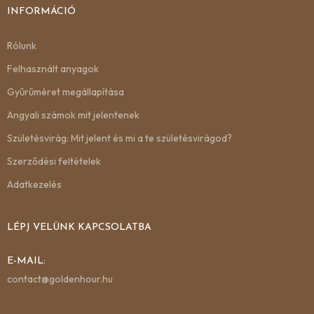
INFORMÁCIÓ
Rólunk
Felhasznált anyagok
Gyűrűméret megállapítása
Angyali számok mit jelentenek
Születésvirág: Mit jelent és mi a te születésvirágod?
Szerződési feltételek
Adatkezelés
LÉPJ VELÜNK KAPCSOLATBA
E-MAIL:
contact@goldenhour.hu