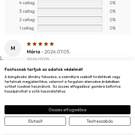
4 csillag
0%
3 csillag
0%
2 csillag
0%
1 csillag
0%
M
Mária
–
2026.07.05.
2026.07.05.
Fontosnak tartjuk az adatok védelmét
A böngészési élmény fokozása, a személyre szabott hirdetések vagy
MONDD EL A VÉLEMÉNYED
tartalmak megjelenítése, valamint a forgalom elemzése érdekében
sütiket (cookie) használunk. 'Az összes elfogadása' gombra kattintva
hozzájárulhat a sütik használatához.
Név
*
Összes elfogadása
Elutasít
Testreszabás
E-mail
*