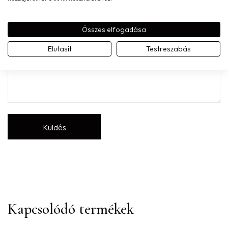
Értékelésed
*
Összes elfogadása
Elutasít
Testreszabás
Kapcsolódó termékek