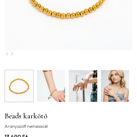
Beads karkötő
Aranyozott nemesacél
13.490
Ft