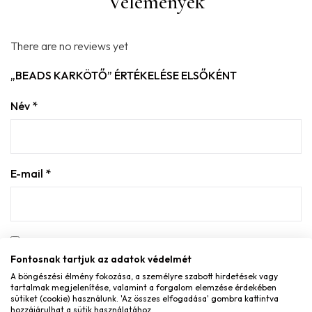
Vélemények
There are no reviews yet
„BEADS KARKÖTŐ” ÉRTÉKELÉSE ELSŐKÉNT
Név
*
E-mail
*
A nevem, e-mail címem, és weboldalcímem mentése a
Fontosnak tartjuk az adatok védelmét
böngészőben a következő hozzászólásomhoz.
A böngészési élmény fokozása, a személyre szabott hirdetések vagy
tartalmak megjelenítése, valamint a forgalom elemzése érdekében
A te értékelésed
sütiket (cookie) használunk. 'Az összes elfogadása' gombra kattintva
hozzájárulhat a sütik használatához.