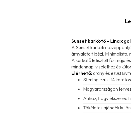
Le
Sunset karkötő – Lina x go
A Sunset karkötő középpontjá
árnyalatait idézi. Minimalista
A karkötő letisztult formája é
mindennapi viselethez és külö
Elérhető:
arany és ezüst kivit
Sterling ezüst 14 karáto
Magyarországon terve
Ahhoz, hogy ékszered ho
Tökéletes ajándék külön