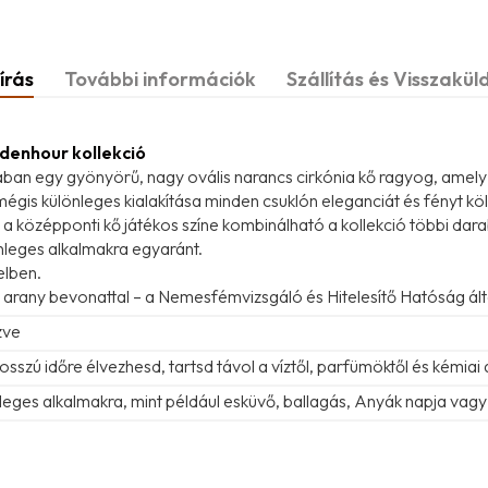
írás
További információk
Szállítás és Visszakül
ldenhour kollekció
ban egy gyönyörű, nagy ovális narancs cirkónia kő ragyog, amely
, mégis különleges kialakítása minden csuklón eleganciát és fényt k
s a középponti kő játékos színe kombinálható a kollekció többi dara
nleges alkalmakra egyaránt.
elben.
s arany bevonattal – a Nemesfémvizsgáló és Hitelesítő Hatóság által
zve
sszú időre élvezhesd, tartsd távol a víztől, parfümöktől és kémiai
leges alkalmakra, mint például esküvő, ballagás, Anyák napja vagy