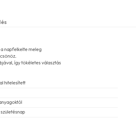
dés
 a napfelkelte meleg
ölcsönöz.
bjával, így tökéletes választás
 hitelesített
 anyagoktól
 születésnap