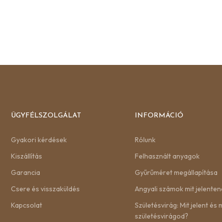
ÜGYFÉLSZOLGÁLAT
INFORMÁCIÓ
Gyakori kérdések
Rólunk
Kiszállítás
Felhasznált anyagok
Garancia
Gyűrűméret megállapítása
Csere és visszaküldés
Angyali számok mit jelenten
Kapcsolat
Születésvirág: Mit jelent és m
születésvirágod?