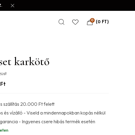
.
0
(
0
FT
)
set karkötő
züst
0
Ft
 szállítás 20.000 Ft felett
s és vízálló - Viseld a mindennapokban kopás nélkül
 garancia - Ingyenes csere hibás termék esetén
eten