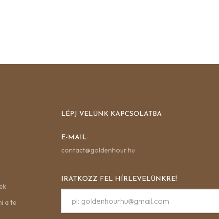
LÉPJ VELÜNK KAPCSOLATBA
E-MAIL:
contact@goldenhour.hu
IRATKOZZ FEL HÍRLEVELÜNKRE!
ek
i a te