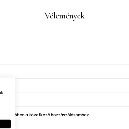
Vélemények
ak
böngészőben a következő hozzászólásomhoz.