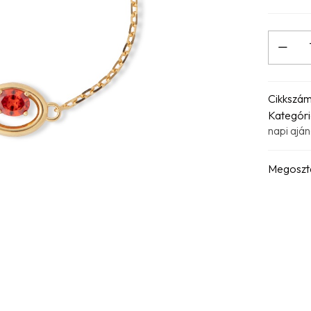
Cikkszá
Kategóri
napi ajá
Megoszt