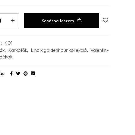
Kosárba teszem
m:
K01
ák:
Karkötők
,
Lina x goldenhour kollekció
,
Valentin-
ndékok
ás