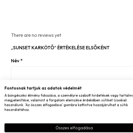
There are no reviews yet
„SUNSET KARKÖTŐ” ÉRTÉKELÉSE ELSŐKÉNT
Név
*
Fontosnak tartjuk az adatok védelmét
E-mail
*
A böngészési élmény fokozása, a személyre szabott hirdetések vagy tartalm
megjelenítése, valamint a forgalom elemzése érdekében sütiket (cookie)
használunk. 'Az összes elfogadása' gombra kattintva hozzájárulhat a sütik
használatához.
A nevem, e-mail címem, és weboldalcímem mentése a 
Összes elfogadása
A te értékelésed