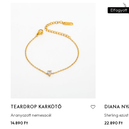
Elfogyott
TEARDROP KARKÖTŐ
DIANA NY
Aranyozott nemesacél
Sterling ezüst
14.890
Ft
22.890
Ft