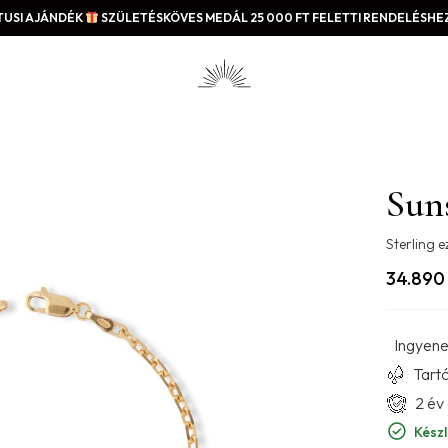
USI AJÁNDÉK
SZÜLETÉSKÖVES MEDÁL 25 000 FT FELETTI RENDELÉSHEZ
Sun
Sterling e
34.89
Ingyenes
Tartó
2 év
Készl