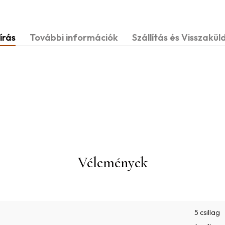
írás
További információk
Szállítás és Visszakül
Vélemények
5 csillag