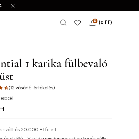
.
0
(
0
FT
)
ntial 1 karika fülbevaló
üst
(
12
vásárlói értékelés)
esacél
Ft
 szállítás 20.000 Ft felett
s és vízálló - Viseld a mindennapokban kopás nélkül