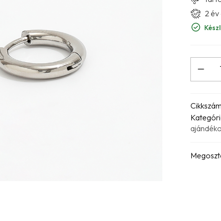
2 év
Készl
Cikkszá
Kategóri
ajándék
Megoszt