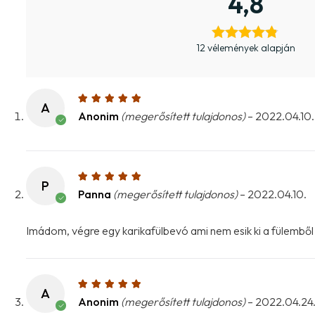
4,8
12 vélemények alapján
A
Anonim
(megerősített tulajdonos)
–
2022.04.10.
P
Panna
(megerősített tulajdonos)
–
2022.04.10.
Imádom, végre egy karikafülbevó ami nem esik ki a fülemből
A
Anonim
(megerősített tulajdonos)
–
2022.04.24