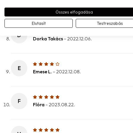
L
Léna Horváth
(megerősített tulajdonos)
–
2022.
Összes elfogadása
Elutasít
Testreszabás
D
Dorka Takács
–
2022.12.06.
E
Emese L.
–
2022.12.08.
F
Flóra
–
2023.08.22.