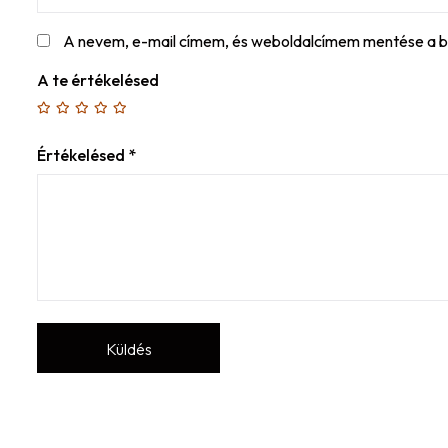
A nevem, e-mail címem, és weboldalcímem mentése a 
A te értékelésed
Értékelésed
*