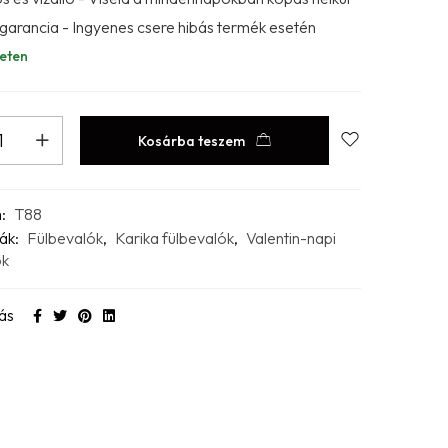
 garancia - Ingyenes csere hibás termék esetén
eten
Kosárba teszem
m:
T88
ák:
Fülbevalók
,
Karika fülbevalók
,
Valentin-napi
ok
ás