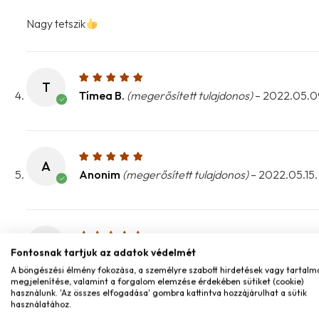
Nagy tetszik
T
Tímea B.
(megerősített tulajdonos)
–
2022.05.0
A
Anonim
(megerősített tulajdonos)
–
2022.05.15.
L
Fontosnak tartjuk az adatok védelmét
Laura Lázár
(megerősített tulajdonos)
–
2022.0
A böngészési élmény fokozása, a személyre szabott hirdetések vagy tartalm
megjelenítése, valamint a forgalom elemzése érdekében sütiket (cookie)
használunk. 'Az összes elfogadása' gombra kattintva hozzájárulhat a sütik
használatához.