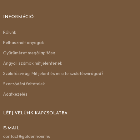
INFORMÁCIÓ
Rólunk
Felhasznált anyagok
Gyűrűméret megállapítása
Angyali számok mit jelentenek
Születésvirág: Mit jelent és mi a te születésvirágod?
Szerződési feltételek
Adatkezelés
LÉPJ VELÜNK KAPCSOLATBA
E-MAIL:
contact@goldenhour.hu