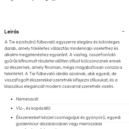
Leírás
A Tie ezüstszínű fülbevaló egyszerre elegáns és különleges
darab, amely tökéletes választás mindennapi viselethez és
alkalmi megjelenéshez egyaránt. A vastag, összefonódó
gyűrűk kifinomult részletei időtlen stílust kölcsönöznek ennek
az ékszernek, amely finoman, mégis magabiztosan vonzza a
tekintetet. A Tie fülbevaló ideális azoknak, akik egyedi, de
visszafogott ékszerekkel szeretnék kifejezni stílusukat, és a
klasszikus eleganciát modern csavarral szeretnék viselni.
Nemesacél
Víz-, és kopásálló
Ékszereinket kézzel csomagoljuk és gyönyörű, egyedi
goldenhour díszdobozban vagy mikroszálas