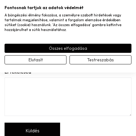
Fontosnak tartjuk az adatok védelmét
A böngészési élmény fokozása, a személyre szabott hirdetések vagy
tartalmak megjelenítése, valamint a forgalom elemzése érdekében
sütiket (cookie) használunk. 'Az összes elfogadása' gombra kattintva
hozzájárulhat a sütik használatához.
A nevem, e-mail címem, és weboldalcímem mentése a
böngészőben a következő hozzászólásomhoz.
Összes elfogadása
A te értékelésed
Elutasít
Testreszabás
Értékelésed
*