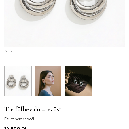
Tie fülbevaló – ezüst
Ezüst nemesacél
14.890
Ft