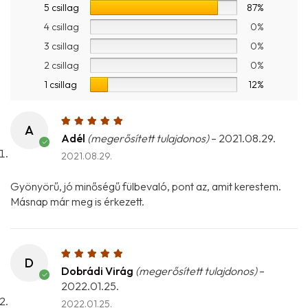
5 csillag
87%
4 csillag
0%
3 csillag
0%
2 csillag
0%
1 csillag
12%
A
Adél
(megerősített tulajdonos)
–
2021.08.29.
2021.08.29.
Gyönyörű, jó minőségű fülbevaló, pont az, amit kerestem.
Másnap már meg is érkezett.
D
Dobrádi Virág
(megerősített tulajdonos)
–
2022.01.25.
2022.01.25.