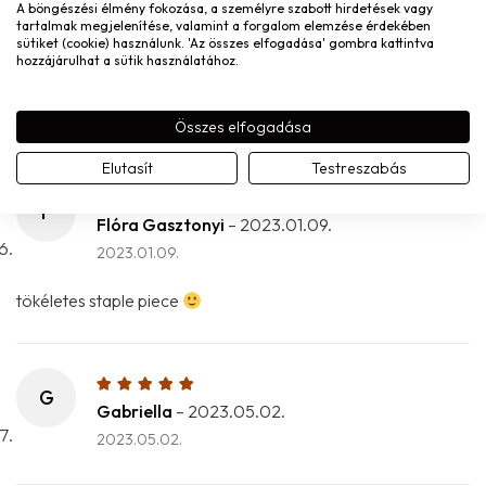
A böngészési élmény fokozása, a személyre szabott hirdetések vagy
Z
tartalmak megjelenítése, valamint a forgalom elemzése érdekében
Zsolt N.
–
2022.12.27.
sütiket (cookie) használunk. 'Az összes elfogadása' gombra kattintva
hozzájárulhat a sütik használatához.
2022.12.27.
Nem érkezett meg a rendelés.
Összes elfogadása
Elutasít
Testreszabás
F
Flóra Gasztonyi
–
2023.01.09.
2023.01.09.
tökéletes staple piece
G
Gabriella
–
2023.05.02.
2023.05.02.