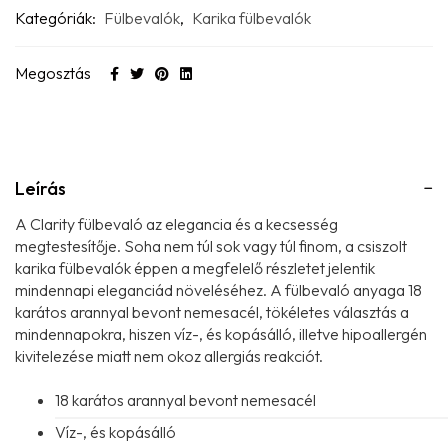
Kategóriák:
Fülbevalók
,
Karika fülbevalók
Megosztás
Leírás
A Clarity fülbevaló az elegancia és a kecsesség
megtestesítője. Soha nem túl sok vagy túl finom, a csiszolt
karika fülbevalók éppen a megfelelő részletet jelentik
mindennapi eleganciád növeléséhez. A fülbevaló anyaga 18
karátos arannyal bevont nemesacél, tökéletes választás a
mindennapokra, hiszen víz-, és kopásálló, illetve hipoallergén
kivitelezése miatt nem okoz allergiás reakciót.
18 karátos arannyal bevont nemesacél
Víz-, és kopásálló