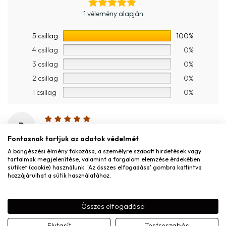
1 vélemény alapján
5 csillag
100%
4 csillag
0%
3 csillag
0%
2 csillag
0%
1 csillag
0%
P
Petra
–
2024.11.17.
Fontosnak tartjuk az adatok védelmét
2024.11.17.
A böngészési élmény fokozása, a személyre szabott hirdetések vagy
tartalmak megjelenítése, valamint a forgalom elemzése érdekében
sütiket (cookie) használunk. 'Az összes elfogadása' gombra kattintva
hozzájárulhat a sütik használatához.
MONDD EL A VÉLEMÉNYED
Név
*
Összes elfogadása
Elutasít
Testreszabás