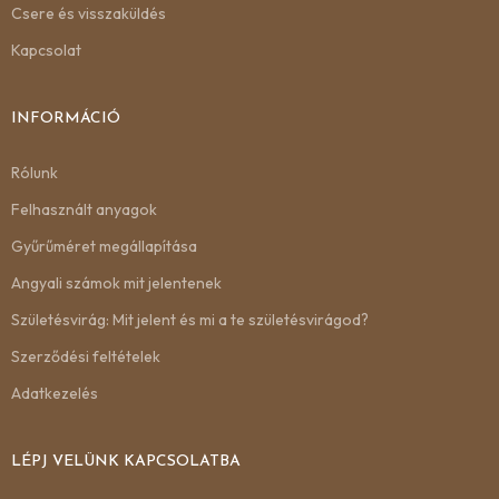
Csere és visszaküldés
Kapcsolat
INFORMÁCIÓ
Rólunk
Felhasznált anyagok
Gyűrűméret megállapítása
Angyali számok mit jelentenek
Születésvirág: Mit jelent és mi a te születésvirágod?
Szerződési feltételek
Adatkezelés
LÉPJ VELÜNK KAPCSOLATBA