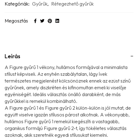
Kategóriák:
Gyűrűk
,
Rétegezhető gyűrűk
Megosztás
Leírás
A Figure gyűrű 1 vékony, hullámos formájával a minimalista
stílust képviseli. Az enyhén szabálytalan, lágy ívek
természetes megjelenést kölcsönöznek ennek az ezüst színű
gyűrűnek, amely diszkréten és kifinomultan emeli ki viselője
egyéniségét. Ideális választás önálló darabként, de más
gyűrűkkel is remekül kombinálható.
A Figure gyűrű 1 és Figure gyűrű 2 külön-külön is jól mutat, de
együtt viselve igazán stílusos párost alkotnak. A vékonyabb,
hullámos Figure gyűrű 1 remekül kiegészíti a vastagabb,
organikus formájú Figure gyűrű 2-t, így tökéletes választás
azoknak, akik szeretnék egyedi stílusukat kiemelni.