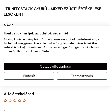
„TRINITY STACK GYŰRŰ – MIXED EZÜST” ÉRTÉKELÉSE
ELSŐKÉNT
Név
*
Fontosnak tartjuk az adatok védelmét
A böngészési élmény fokozása, a személyre szabott hirdetések vagy
tartalmak megjelenítése, valamint a forgalom elemzése érdekében
sütiket (cookie) használunk. 'Az összes elfogadása' gombra kattintva
E-mail
*
hozzájárulhat a sütik használatához.
Összes elfogadása
Elutasít
Testreszabás
A nevem, e-mail címem, és weboldalcímem mentése a
böngészőben a következő hozzászólásomhoz.
A te értékelésed