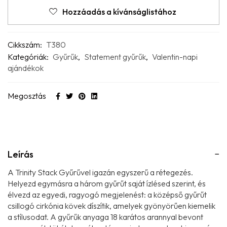
Hozzáadás a kívánságlistához
Cikkszám:
T380
Kategóriák:
Gyűrűk
,
Statement gyűrűk
,
Valentin-napi
ajándékok
Megosztás
Leírás
A Trinity Stack Gyűrűvel igazán egyszerű a rétegezés.
Helyezd egymásra a három gyűrűt saját ízlésed szerint, és
élvezd az egyedi, ragyogó megjelenést: a középső gyűrűt
csillogó cirkónia kövek díszítik, amelyek gyönyörűen kiemelik
a stílusodat. A gyűrűk anyaga 18 karátos arannyal bevont