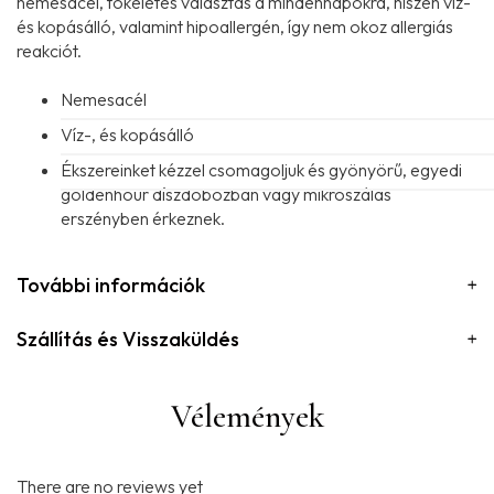
nemesacél, tökéletes választás a mindennapokra, hiszen víz-
és kopásálló, valamint hipoallergén, így nem okoz allergiás
reakciót.
Nemesacél
Víz-, és kopásálló
Ékszereinket kézzel csomagoljuk és gyönyörű, egyedi
goldenhour díszdobozban vagy mikroszálas
erszényben érkeznek.
További információk
Szállítás és Visszaküldés
Vélemények
There are no reviews yet