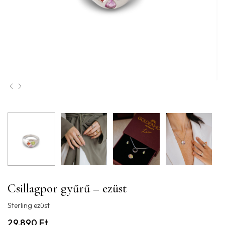
Csillagpor gyűrű – ezüst
Sterling ezüst
29.890
Ft