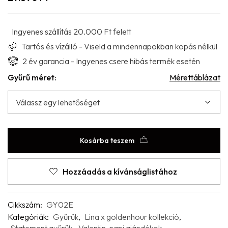
Ingyenes szállítás 20.000 Ft felett
Tartós és vízálló - Viseld a mindennapokban kopás nélkül
2 év garancia - Ingyenes csere hibás termék esetén
Gyűrű méret:
Mérettáblázat
Kosárba teszem
Hozzáadás a kívánságlistához
Cikkszám:
GY02E
Kategóriák:
Gyűrűk
,
Lina x goldenhour kollekció
,
Statement gyűrűk
,
Valentin-napi ajándékok