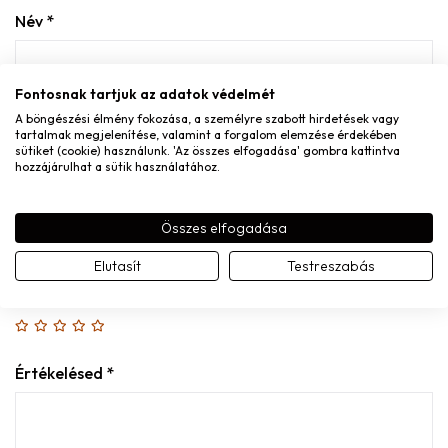
Név
*
Fontosnak tartjuk az adatok védelmét
E-mail
*
A böngészési élmény fokozása, a személyre szabott hirdetések vagy
tartalmak megjelenítése, valamint a forgalom elemzése érdekében
sütiket (cookie) használunk. 'Az összes elfogadása' gombra kattintva
hozzájárulhat a sütik használatához.
Összes elfogadása
A nevem, e-mail címem, és weboldalcímem mentése a
böngészőben a következő hozzászólásomhoz.
Elutasít
Testreszabás
A te értékelésed
Értékelésed
*