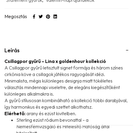
Megosztás
Leírás
Csillagpor gyűrű – Lina x goldenhour kollekció
A Csillagpor gyűrű letisztult signet formája és három színes
cirkónia köve a csillagok játékos ragyogását idézi.
Minimalista, mégis különleges designja miatt tökéletes
választás mindennapi viseletre, de elegáns kiegészítőként
különleges alkalmakra is.
A gyűrű stílusosan kombinálható a kollekció többi darabjával,
így harmonikus és egyedi szettet alkothatsz.
Elérhető:
arany és ezüst kivitelben.
Sterling ezüst ródium bevonattal – a
Nemesfémvizsgáló és Hitelesítő Hatóság által
hitelesített