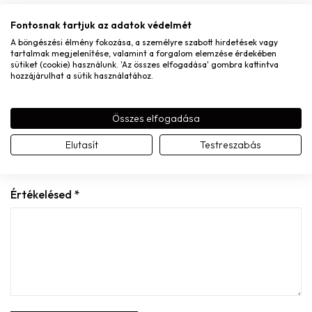
E-mail
*
Fontosnak tartjuk az adatok védelmét
A böngészési élmény fokozása, a személyre szabott hirdetések vagy
tartalmak megjelenítése, valamint a forgalom elemzése érdekében
sütiket (cookie) használunk. 'Az összes elfogadása' gombra kattintva
hozzájárulhat a sütik használatához.
A nevem, e-mail címem, és weboldalcímem mentése a
böngészőben a következő hozzászólásomhoz.
Összes elfogadása
A te értékelésed
Elutasít
Testreszabás
Értékelésed
*