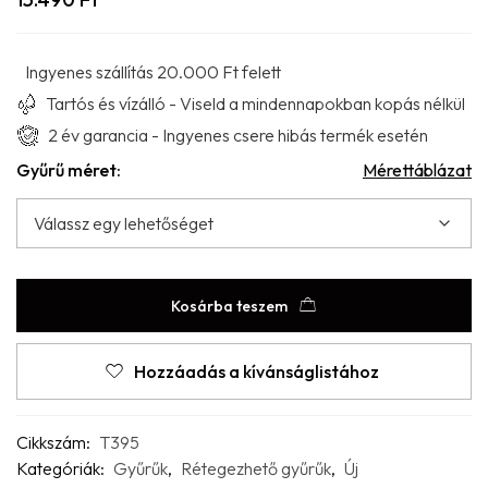
Ingyenes szállítás 20.000 Ft felett
Tartós és vízálló - Viseld a mindennapokban kopás nélkül
2 év garancia - Ingyenes csere hibás termék esetén
Gyűrű méret:
Mérettáblázat
Kosárba teszem
Hozzáadás a kívánságlistához
Cikkszám:
T395
Kategóriák:
Gyűrűk
,
Rétegezhető gyűrűk
,
Új