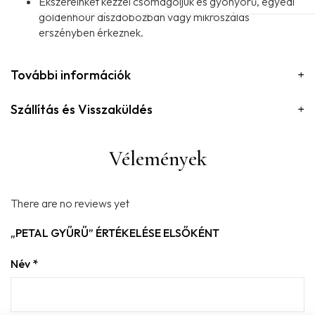
Ékszereinket kézzel csomagoljuk és gyönyörű, egyedi
goldenhour díszdobozban vagy mikroszálas
erszényben érkeznek.
További információk
Szállítás és Visszaküldés
Vélemények
There are no reviews yet
„PETAL GYŰRŰ” ÉRTÉKELÉSE ELSŐKÉNT
Név
*