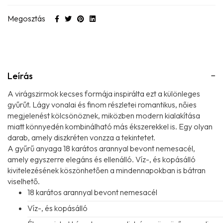
Megosztás
Leírás
A virágszirmok kecses formája inspirálta ezt a különleges
gyűrűt. Lágy vonalai és finom részletei romantikus, nőies
megjelenést kölcsönöznek, miközben modern kialakítása
miatt könnyedén kombinálható más ékszerekkel is. Egy olyan
darab, amely diszkréten vonzza a tekintetet.
A gyűrű anyaga 18 karátos arannyal bevont nemesacél,
amely egyszerre elegáns és ellenálló. Víz-, és kopásálló
kivitelezésének köszönhetően a mindennapokban is bátran
viselhető.
18 karátos arannyal bevont nemesacél
Víz-, és kopásálló