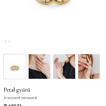
Petal gyűrű
Aranyozott nemesacél
15.490
Ft