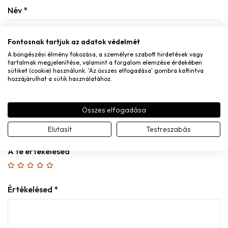
Név
*
Fontosnak tartjuk az adatok védelmét
A böngészési élmény fokozása, a személyre szabott hirdetések vagy
E-mail
*
tartalmak megjelenítése, valamint a forgalom elemzése érdekében
sütiket (cookie) használunk. 'Az összes elfogadása' gombra kattintva
hozzájárulhat a sütik használatához.
Összes elfogadása
A nevem, e-mail címem, és weboldalcímem mentése a
Elutasít
Testreszabás
böngészőben a következő hozzászólásomhoz.
A te értékelésed
Értékelésed
*