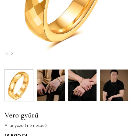
Vero gyűrű
Aranyozott nemesacél
13.890
Ft