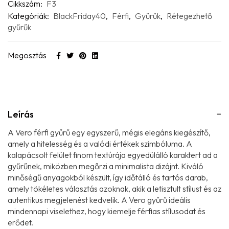
Cikkszám:
F3
Kategóriák:
BlackFriday40
,
Férfi
,
Gyűrűk
,
Rétegezhető
gyűrűk
Megosztás
Leírás
A Vero férfi gyűrű egy egyszerű, mégis elegáns kiegészítő,
amely a hitelesség és a valódi értékek szimbóluma. A
kalapácsolt felület finom textúrája egyedülálló karaktert ad a
gyűrűnek, miközben megőrzi a minimalista dizájnt. Kiváló
minőségű anyagokból készült, így időtálló és tartós darab,
amely tökéletes választás azoknak, akik a letisztult stílust és az
autentikus megjelenést kedvelik. A Vero gyűrű ideális
mindennapi viselethez, hogy kiemelje férfias stílusodat és
erődet.