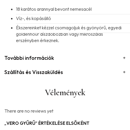
18 karátos arannyal bevont nemesacél
Víz-, és kopásálló
Ékszereinket kézzel csomagoljuk és gyönyörű, egyedi
goldenhour díszdobozban vagy mikroszálas
erszényben érkeznek.
További információk
Szállítás és Visszaküldés
Vélemények
There are no reviews yet
„VERO GYŰRŰ” ÉRTÉKELÉSE ELSŐKÉNT