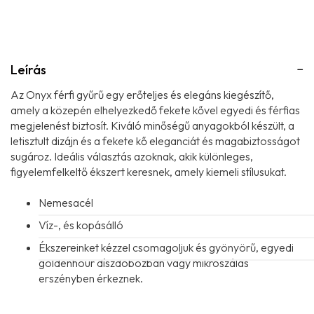
Leírás
Az Onyx férfi gyűrű egy erőteljes és elegáns kiegészítő,
amely a közepén elhelyezkedő fekete kővel egyedi és férfias
megjelenést biztosít. Kiváló minőségű anyagokból készült, a
letisztult dizájn és a fekete kő eleganciát és magabiztosságot
sugároz. Ideális választás azoknak, akik különleges,
figyelemfelkeltő ékszert keresnek, amely kiemeli stílusukat.
Nemesacél
Víz-, és kopásálló
Ékszereinket kézzel csomagoljuk és gyönyörű, egyedi
goldenhour díszdobozban vagy mikroszálas
erszényben érkeznek.