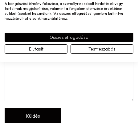
A böngészési élmény fokozása, a személyre szabott hirdetések vagy
tartalmak megjelenítése, valamint a forgalom elemzése érdekében
sütiket (cookie) használunk. 'Az összes elfogadása' gombra kattintva
A nevem, e-mail címem, és weboldalcímem mentése a
hozzájárulhat a sütik használatához.
böngészőben a következő hozzászólásomhoz.
A te értékelésed
Összes elfogadása
Elutasít
Testreszabás
Értékelésed
*