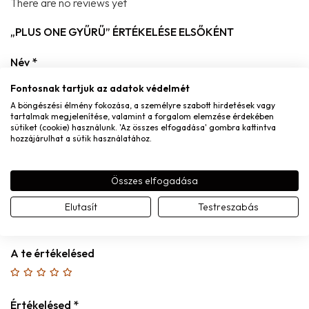
There are no reviews yet
„PLUS ONE GYŰRŰ” ÉRTÉKELÉSE ELSŐKÉNT
Név
*
Fontosnak tartjuk az adatok védelmét
A böngészési élmény fokozása, a személyre szabott hirdetések vagy
tartalmak megjelenítése, valamint a forgalom elemzése érdekében
sütiket (cookie) használunk. 'Az összes elfogadása' gombra kattintva
E-mail
*
hozzájárulhat a sütik használatához.
Összes elfogadása
Elutasít
Testreszabás
A nevem, e-mail címem, és weboldalcímem mentése a
böngészőben a következő hozzászólásomhoz.
A te értékelésed
Értékelésed
*