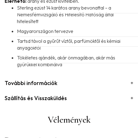
Elérhető:
arany és ezüst kivitelben.
Sterling ezüst 14 karátos arany bevonattal – a
Nemesfémvizsgáló és Hitelesítő Hatóság által
hitelesített
Magyarországon tervezve
Tartsd távol a gyűrűt víztől, parfümöktől és kémiai
anyagoktól
Tökéletes ajándék, akár önmagában, akár más
gyűrűkkel kombinálva
További információk
Szállítás és Visszaküldés
Vélemények