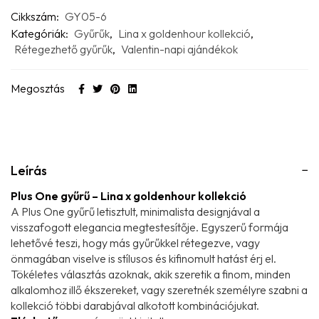
Cikkszám:
GY05-6
Kategóriák:
Gyűrűk
,
Lina x goldenhour kollekció
,
Rétegezhető gyűrűk
,
Valentin-napi ajándékok
Megosztás
Leírás
Plus One gyűrű – Lina x goldenhour kollekció
A Plus One gyűrű letisztult, minimalista designjával a
visszafogott elegancia megtestesítője. Egyszerű formája
lehetővé teszi, hogy más gyűrűkkel rétegezve, vagy
önmagában viselve is stílusos és kifinomult hatást érj el.
Tökéletes választás azoknak, akik szeretik a finom, minden
alkalomhoz illő ékszereket, vagy szeretnék személyre szabni a
kollekció többi darabjával alkotott kombinációjukat.