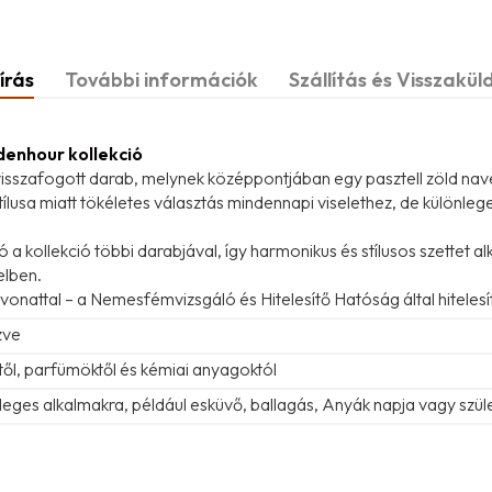
írás
További információk
Szállítás és Visszakül
ldenhour kollekció
visszafogott darab, melynek középpontjában egy pasztell zöld nav
stílusa miatt tökéletes választás mindennapi viselethez, de különle
 kollekció többi darabjával, így harmonikus és stílusos szettet al
elben.
vonattal – a Nemesfémvizsgáló és Hitelesítő Hatóság által hitelesí
zve
ztől, parfümöktől és kémiai anyagoktól
leges alkalmakra, például esküvő, ballagás, Anyák napja vagy szü