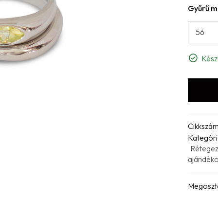
Gyűrű m
Kész
Cikkszá
Kategóri
Rétegez
ajándék
Megoszt