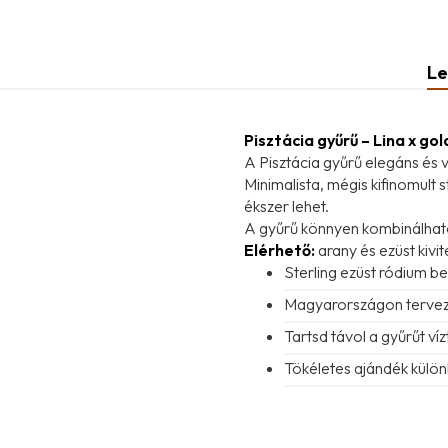
Le
Pisztácia gyűrű – Lina x go
A Pisztácia gyűrű elegáns és 
Minimalista, mégis kifinomult 
ékszer lehet.
A gyűrű könnyen kombinálható a
Elérhető:
arany és ezüst kivit
Sterling ezüst ródium be
Magyarországon terve
Tartsd távol a gyűrűt ví
Tökéletes ajándék külön