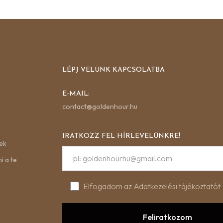
LÉPJ VELÜNK KAPCSOLATBA
E-MAIL:
contact@goldenhour.hu
IRATKOZZ FEL HÍRLEVELÜNKRE!
ek
i a te
Elfogadom az Adatkezelési tájékoztatót
.