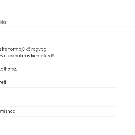
dés
ette formájú kő ragyog.
ges alkalmakra is kiemelkedő
kothatsz.
tett
letésnap