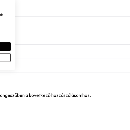
ak
böngészőben a következő hozzászólásomhoz.