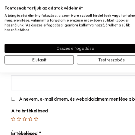
Eszter
–
2026.04.25.
Fontosnak tartjuk az adatok védelmét
A böngészési élmény fokozása, a személyre szabott hirdetések vagy tartalm
megjelenítése, valamint a forgalom elemzése érdekében sütiket (cookie)
használunk. 'Az összes elfogadása' gombra kattintva hozzájárulhat a sütik
MONDD EL A VÉLEMÉNYED
használatához.
Név
*
Összes elfogadása
Elutasít
Testreszabás
E-mail
*
A nevem, e-mail címem, és weboldalcímem mentése a 
A te értékelésed
Értékelésed
*