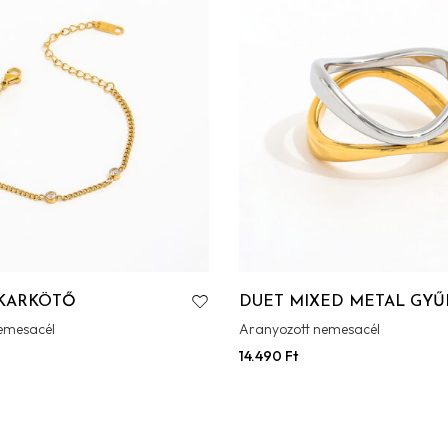
KARKÖTŐ
DUET MIXED METAL GYŰ
emesacél
Aranyozott nemesacél
14.490
Ft