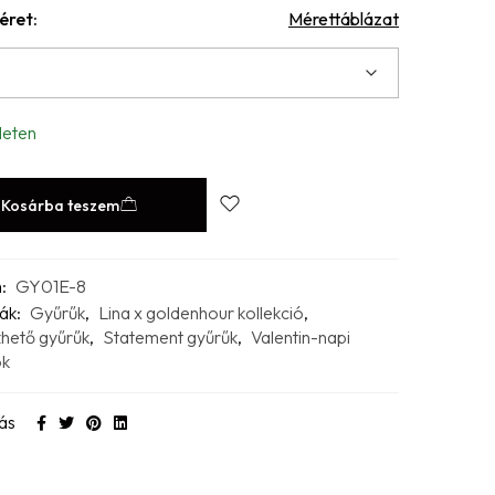
éret:
Mérettáblázat
leten
Kosárba teszem
m:
GY01E-8
ák:
Gyűrűk
,
Lina x goldenhour kollekció
,
hető gyűrűk
,
Statement gyűrűk
,
Valentin-napi
ok
ás