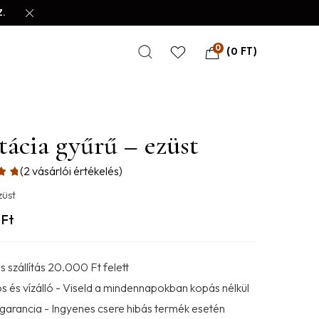
.
0
(
0
FT
)
tácia gyűrű – ezüst
(
2
vásárlói értékelés)
züst
0
Ft
 szállítás 20.000 Ft felett
s és vízálló - Viseld a mindennapokban kopás nélkül
 garancia - Ingyenes csere hibás termék esetén