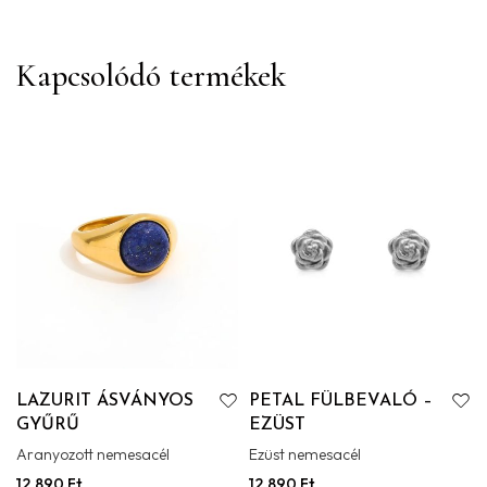
Kapcsolódó termékek
LAZURIT ÁSVÁNYOS
PETAL FÜLBEVALÓ –
GYŰRŰ
EZÜST
Aranyozott nemesacél
Ezüst nemesacél
12.890
Ft
12.890
Ft