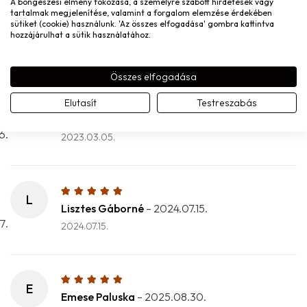
A böngészési élmény fokozása, a személyre szabott hirdetések vagy
2022.12.04.
tartalmak megjelenítése, valamint a forgalom elemzése érdekében
sütiket (cookie) használunk. 'Az összes elfogadása' gombra kattintva
Nem kopik, nem színeződik el és mindenhez megy
hozzájárulhat a sütik használatához.
egyszerű, de nagyszerű
Összes elfogadása
Elutasít
Testreszabás
I
Ilona ördögné Séra
–
2023.03.05.
2023.03.05.
L
Lisztes Gáborné
–
2024.07.15.
2024.07.15.
E
Emese Paluska
–
2025.08.30.