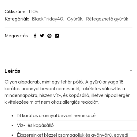
Cikkszám:
T104
Kategóriák:
BlackFriday40
,
Gyűrűk
,
Rétegezhető gyűrűk
Megosztás
Leírás
Olyan alapdarab, mint egy fehér póló. A gyűrű anyaga 18
karátos arannyal bevont nemesacél, tökéletes választás a
mindennapokra, hiszen víz-, és kopásálló, illetve hipoallergén
kivitelezése miatt nem okoz allergiás reakciót.
18 karátos arannyal bevont nemesacél
Víz-, és kopásálló
Ékszereinket kézzel csomagoljuk és gyönyörű, egyedi