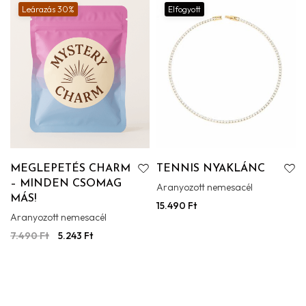
Leárazás 30%
Elfogyott
MEGLEPETÉS CHARM
TENNIS NYAKLÁNC
– MINDEN CSOMAG
Aranyozott nemesacél
MÁS!
15.490
Ft
Aranyozott nemesacél
7.490
Ft
5.243
Ft