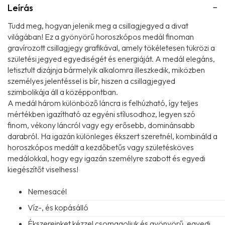
Leírás
Tudd meg, hogyan jelenik meg a csillagjegyed a divat
világában! Ez a gyönyörű horoszkópos medál finoman
gravírozott csillagjegy grafikával, amely tökéletesen tükrözi a
születési jegyed egyediségét és energiáját. A medál elegáns,
letisztult dizájnja bármelyik alkalomra illeszkedik, miközben
személyes jelentéssel is bír, hiszen a csillagjegyed
szimbolikája áll a középpontban.
A medál három különböző láncra is felhúzható, így teljes
mértékben igazítható az egyéni stílusodhoz, legyen szó
finom, vékony láncról vagy egy erősebb, dominánsabb
darabról. Ha igazán különleges ékszert szeretnél, kombináld a
horoszkópos medált a kezdőbetűs vagy születésköves
medálokkal, hogy egy igazán személyre szabott és egyedi
kiegészítőt viselhess!
Nemesacél
Víz-, és kopásálló
Ékszereinket kézzel csomagoljuk és gyönyörű, egyedi