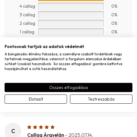
4 csillag
0%
3 csillag
0%
2 csillag
0%
1 csillag
0%
Fontosnak tartjuk az adatok védelmét
S
A böngészési élmény fokozása, a személyre szabott hirdetések vagy
Sára G.
–
2025.06.15.
tartalmak megjelenítése, valamint a forgalom elemzése érdekében
2025.06.15.
sütiket (cookie) használunk. 'Az összes elfogadása' gombra kattintva
hozzájárulhat a sütik használatához.
Összes elfogadása
E
Eszter Jánvári
–
2025.07.12.
Elutasít
Testreszabás
2025.07.12.
C
Csillag Árgyelán
–
2025.07.14.