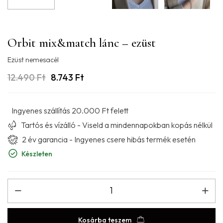
Orbit mix&match lánc – ezüst
Ezüst nemesacél
12.490
Ft
8.743
Ft
Ingyenes szállítás 20.000 Ft felett
Tartós és vízálló - Viseld a mindennapokban kopás nélkül
2 év garancia - Ingyenes csere hibás termék esetén
Készleten
Kosárba teszem