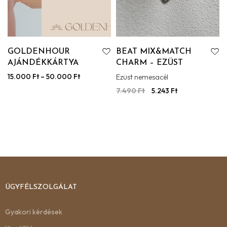
GOLDENHOUR
BEAT MIX&MATCH
AJÁNDÉKKÁRTYA
CHARM – EZÜST
15.000
Ft
–
50.000
Ft
Ezüst nemesacél
7.490
Ft
5.243
Ft
ÜGYFÉLSZOLGÁLAT
Gyakori kérdések