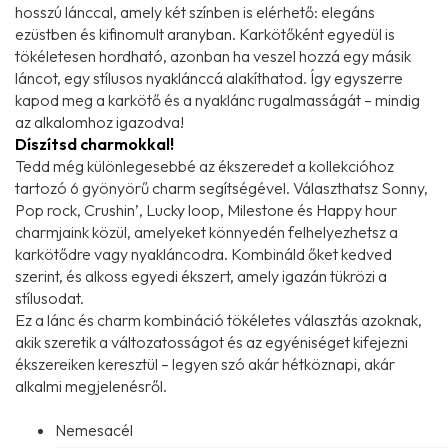
hosszú lánccal, amely két színben is elérhető: elegáns
ezüstben és kifinomult aranyban. Karkötőként egyedül is
tökéletesen hordható, azonban ha veszel hozzá egy másik
láncot, egy stílusos nyaklánccá alakíthatod. Így egyszerre
kapod meg a karkötő és a nyaklánc rugalmasságát – mindig
az alkalomhoz igazodva!
Díszítsd charmokkal!
Tedd még különlegesebbé az ékszeredet a kollekcióhoz
tartozó 6 gyönyörű charm segítségével. Választhatsz Sonny,
Pop rock, Crushin’, Lucky loop, Milestone és Happy hour
charmjaink közül, amelyeket könnyedén felhelyezhetsz a
karkötődre vagy nyakláncodra. Kombináld őket kedved
szerint, és alkoss egyedi ékszert, amely igazán tükrözi a
stílusodat.
Ez a lánc és charm kombináció tökéletes választás azoknak,
akik szeretik a változatosságot és az egyéniséget kifejezni
ékszereiken keresztül – legyen szó akár hétköznapi, akár
alkalmi megjelenésről.
Nemesacél