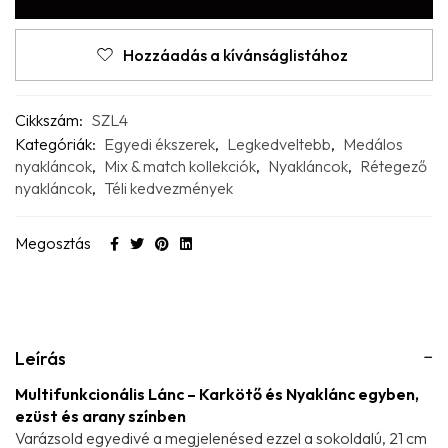
Hozzáadás a kívánságlistához
Cikkszám:
SZL4
Kategóriák:
Egyedi ékszerek
,
Legkedveltebb
,
Medálos
nyakláncok
,
Mix & match kollekciók
,
Nyakláncok
,
Rétegező
nyakláncok
,
Téli kedvezmények
Megosztás
Leírás
Multifunkcionális Lánc – Karkötő és Nyaklánc egyben,
ezüst és arany színben
Varázsold egyedivé a megjelenésed ezzel a sokoldalú, 21 cm