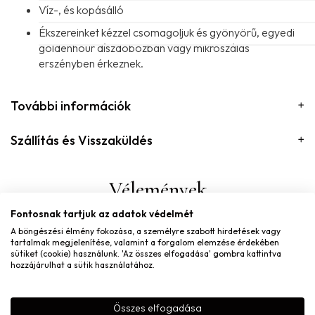
Víz-, és kopásálló
Ékszereinket kézzel csomagoljuk és gyönyörű, egyedi
goldenhour díszdobozban vagy mikroszálas
erszényben érkeznek.
További információk
Szállítás és Visszaküldés
Vélemények
Fontosnak tartjuk az adatok védelmét
A böngészési élmény fokozása, a személyre szabott hirdetések vagy
There are no reviews yet
tartalmak megjelenítése, valamint a forgalom elemzése érdekében
sütiket (cookie) használunk. 'Az összes elfogadása' gombra kattintva
„ORBIT MIX&MATCH LÁNC – EZÜST” ÉRTÉKELÉSE
hozzájárulhat a sütik használatához.
ELSŐKÉNT
Összes elfogadása
Név
*