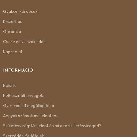
Gyakori kérdések
Kiszállítás
Garancia
Csere és visszaküldés
Kapcsolat
INFORMÁCIÓ
Rólunk
Felhasznált anyagok
Gyűrűméret megállapítása
Angyali számok mit jelentenek
Születésvirág: Mit jelent és mi a te születésvirágod?
Szerződési feltételek