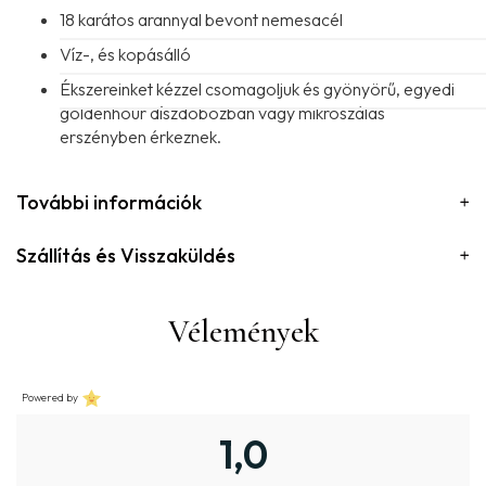
18 karátos arannyal bevont nemesacél
Víz-, és kopásálló
Ékszereinket kézzel csomagoljuk és gyönyörű, egyedi
goldenhour díszdobozban vagy mikroszálas
erszényben érkeznek.
További információk
Szállítás és Visszaküldés
Vélemények
Powered by
1,0