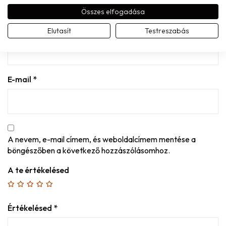
MONDD EL A VÉLEMÉNYED
Összes elfogadása
Név
*
Elutasít
Testreszabás
E-mail
*
A nevem, e-mail címem, és weboldalcímem mentése a
böngészőben a következő hozzászólásomhoz.
A te értékelésed
Értékelésed
*