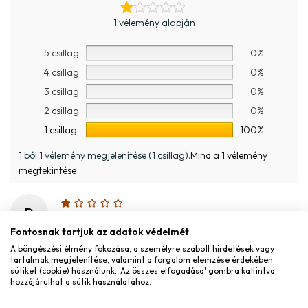
1 vélemény alapján
5 csillag
0%
4 csillag
0%
3 csillag
0%
2 csillag
0%
1 csillag
100%
1 ból 1 vélemény megjelenítése (1 csillag).
Mind a 1 vélemény
megtekintése
D
Dalma Czap
–
2025.12.06.
Fontosnak tartjuk az adatok védelmét
2025.12.06.
A böngészési élmény fokozása, a személyre szabott hirdetések vagy
tartalmak megjelenítése, valamint a forgalom elemzése érdekében
Nagyon kicsi a méret
sütiket (cookie) használunk. 'Az összes elfogadása' gombra kattintva
hozzájárulhat a sütik használatához.