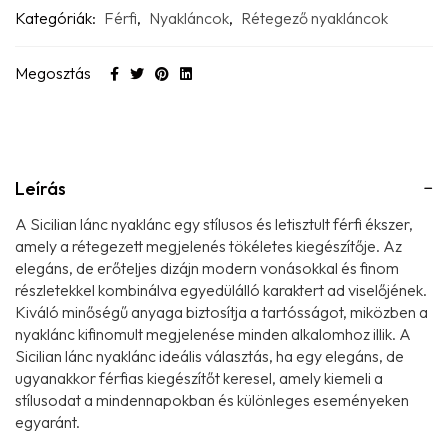
Kategóriák:
Férfi
,
Nyakláncok
,
Rétegező nyakláncok
Megosztás
Leírás
A Sicilian lánc nyaklánc egy stílusos és letisztult férfi ékszer,
amely a rétegezett megjelenés tökéletes kiegészítője. Az
elegáns, de erőteljes dizájn modern vonásokkal és finom
részletekkel kombinálva egyedülálló karaktert ad viselőjének.
Kiváló minőségű anyaga biztosítja a tartósságot, miközben a
nyaklánc kifinomult megjelenése minden alkalomhoz illik. A
Sicilian lánc nyaklánc ideális választás, ha egy elegáns, de
ugyanakkor férfias kiegészítőt keresel, amely kiemeli a
stílusodat a mindennapokban és különleges eseményeken
egyaránt.