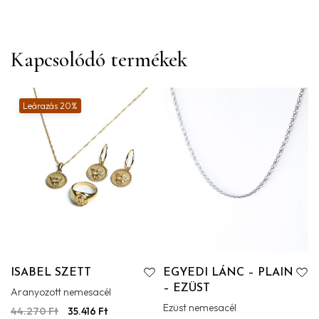
Kapcsolódó termékek
Leárazás 20%
ISABEL SZETT
EGYEDI LÁNC – PLAIN
– EZÜST
Aranyozott nemesacél
Ezüst nemesacél
44.270
Ft
35.416
Ft