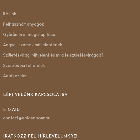
Rólunk
Felhasznált anyagok
Gyűrűméret megállapítása
Angyali számok mit jelentenek
Születésvirág: Mit jelent és mi a te születésvirágod?
Szerződési feltételek
Adatkezelés
LÉPJ VELÜNK KAPCSOLATBA
E-MAIL:
contact@goldenhour.hu
IRATKOZZ FEL HÍRLEVELÜNKRE!