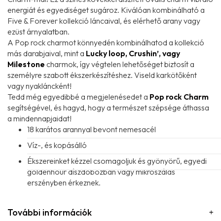
energiát és egyediséget sugároz. Kiválóan kombinálható a
Five & Forever kollekció láncaival, és elérhető arany vagy
ezüst árnyalatban.
A Pop rock charmot könnyedén kombinálhatod a kollekció
más darabjaival, mint a
Lucky loop, Crushin’, vagy
Milestone
charmok, így végtelen lehetőséget biztosít a
személyre szabott ékszerkészítéshez. Viseld karkötőként
vagy nyakláncként!
Tedd még egyedibbé a megjelenésedet a
Pop rock
Charm
segítségével, és hagyd, hogy a természet szépsége áthassa
a mindennapjaidat!
18 karátos arannyal bevont nemesacél
Víz-, és kopásálló
Ékszereinket kézzel csomagoljuk és gyönyörű, egyedi
goldenhour díszdobozban vagy mikroszálas
erszényben érkeznek.
További információk