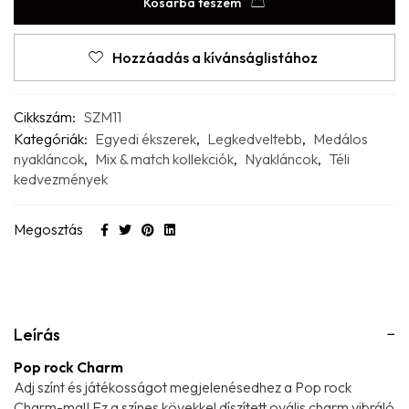
Kosárba teszem
Hozzáadás a kívánságlistához
Cikkszám:
SZM11
Kategóriák:
Egyedi ékszerek
,
Legkedveltebb
,
Medálos
nyakláncok
,
Mix & match kollekciók
,
Nyakláncok
,
Téli
kedvezmények
Megosztás
Leírás
Pop rock Charm
Adj színt és játékosságot megjelenésedhez a Pop rock
Charm-mal! Ez a színes kövekkel díszített ovális charm vibráló