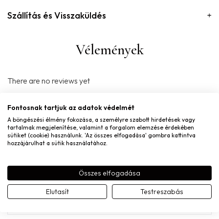
Szállítás és Visszaküldés
Vélemények
There are no reviews yet
„POP ROCK MIX&MATCH CHARM” ÉRTÉKELÉSE
Fontosnak tartjuk az adatok védelmét
ELSŐKÉNT
A böngészési élmény fokozása, a személyre szabott hirdetések vagy
tartalmak megjelenítése, valamint a forgalom elemzése érdekében
Név
*
sütiket (cookie) használunk. 'Az összes elfogadása' gombra kattintva
hozzájárulhat a sütik használatához.
Összes elfogadása
E-mail
*
Elutasít
Testreszabás